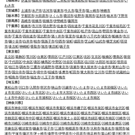
【福島県】
伊達市
/
福島市
/
南相馬市
/
二本松市
/
会津若松市
/
郡山市
/
須賀川市
/
白河市
/
い
わき市
【茨城県】
土浦市
/
水戸市
/
古河市
/
坂東市
/
牛久市
/
取手市
/
龍ヶ崎市
/
神栖市
【栃木県】
宇都宮市
/
大田原市
/
さくら市
/
鹿沼市
/
佐野市
/
真岡市
/
足利市
/
栃木市
/
下野市
【群馬県】
高崎市
/
前橋市
/
前橋市
/
伊勢崎市
/
藤岡市
【千葉県】
船橋市
/
市川市
/
習志野市
/
佐倉市
/
四街道市
/
千葉市花見川区
/
千葉市稲毛区
/
千
葉市美浜区
/
千葉市若葉区
/
千葉市中央区
/
千葉市緑区
/
松戸市
/
流山市
/
野田市
/
東金市
/
八
街市
/
千葉市
/
四街道市
/
習志野市
/
酒々井市
/
富里市
/
佐倉市
/
八千代市
/
浦安市
/
船橋市
/
市川
市
/
鎌ケ谷市
/
白井市
/
柏市
/
我孫子市
/
印西市
/
栄町
/
成田市
/
芝山町
/
山武市
/
横芝光町
/
匝瑳
市
/
多古町
/
神崎町
/
香取市
/
旭市
/
東庄町
/
銚子市
【東京都】
足立区
/
葛飾区
/
荒川区
/
台東区
/
墨田区
/
江戸川区
/
江東区
/
北区
/
文京区
/
板橋区
/
豊島区
/
新宿
区
/
千代田区
/
中央区
/
港区
/
練馬区
/
中野区
/
渋谷区
/
目黒区
/
品川区
/
大田区
/
杉並区
/
世田谷
区
/
狛江市
/
調布市
/
三鷹市
/
武蔵野市
/
西東京市
/
清瀬市
/
東久留米市
/
小金井市
/
東村山市
/
小
平市
/
国分寺市
/
国立市
/
府中市
/
稲城市
/
多摩市
/
町田市
/
東大和市
/
立川市
/
日野市
/
武蔵村山
市
/
昭島市
/
羽村市
/
福生市
/
八王子市
/
青梅市
【埼玉県】
東松山市
/
川口市
/
入間市
/
所沢市
/
挟山市
/
川越市
/
さいたま市
/
さいたま市岩槻区
/
さいた
ま市見沼区
/
さいたま市北区
/
さいたま市大宮区
/
さいたま市西区
/
さいたま市緑区
/
さい
たま市中央区
/
さいたま市浦和区
/
さいたま市桜区
/
さいたま市南区
【神奈川県】
横浜市神奈川区
/
横浜市旭区
/
横浜市青葉区
/
横浜市磯子区
/
横浜市泉区
/
横浜市金沢区
/
横
浜市港南区
/
横浜市港北区
/
横浜市栄区
/
横浜市瀬谷区
/
横浜市戸塚区
/
横浜市都筑区
/
横浜
市鶴見区
/
横浜市中区
/
横浜市西区
/
横浜市保土ヶ谷区
/
横浜市緑区
/
横浜市南区
/
川崎市
/
川
崎市川崎区
/
川崎市幸区
/
川崎市中原区
/
川崎市高津区
/
川崎市宮前区
/
川崎市多摩区
/
川崎
市麻生区
/
横須賀市
/
鎌倉市
/
逗子市
/
三浦市
/
相模原市
/
厚木市
/
大和市
/
海老名市
/
座間市
/
綾
瀬市
/
平塚市
/
藤沢市
/
茅ヶ崎市
/
秦野市
/
伊勢原市
/
小田原市
/
南足柄市
/
葉山町
/
愛川町
/
寒川