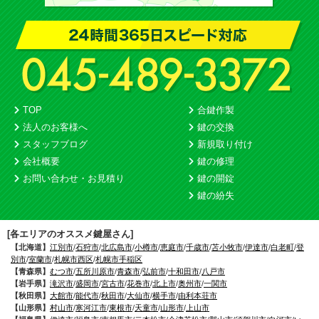
TOP
合鍵作製
法人のお客様へ
鍵の交換
スタッフブログ
新規取り付け
会社概要
鍵の修理
お問い合わせ・お見積り
鍵の開錠
鍵の紛失
[各エリアのオススメ鍵屋さん]
【北海道】
江別市
/
石狩市
/
北広島市
/
小樽市
/
恵庭市
/
千歳市
/
苫小牧市
/
伊達市
/
白老町
/
登
別市
/
室蘭市
/
札幌市西区
/
札幌市手稲区
【青森県】
むつ市
/
五所川原市
/
青森市
/
弘前市
/
十和田市
/
八戸市
【岩手県】
滝沢市
/
盛岡市
/
宮古市
/
花巻市
/
北上市
/
奥州市
/
一関市
【秋田県】
大館市
/
能代市
/
秋田市
/
大仙市
/
横手市
/
由利本荘市
【山形県】
村山市
/
寒河江市
/
東根市
/
天童市
/
山形市
/
上山市