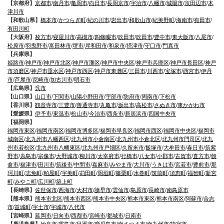
【京都府】
京都市
/
南丹市
/
亀岡市
/
向日市
/
長岡京市
/
宇治市
/
八幡市
/
城陽市
/
京田辺市
/
木
津川市
【和歌山県】
橋本市
/
かつらぎ町
/
紀の川市
/
岩出市
/
和歌山市
/
紀美野町
/
海南市
/
有田市
/
有田川町
【大阪府】
枚方市
/
寝屋川市
/
高槻市
/
四條畷市
/
吹田市
/
吹田市
/
豊中市
/
東大阪市
/
八尾市
/
松原市
/
羽曳野市
/
富田林市
/
堺市
/
岸和田市
/
和泉市
/
摂津市
/
守口市
/
門真市
【兵庫県】
姫路市
/
神戸市
/
神戸市北区
/
神戸市灘区
/
神戸市中央区
/
神戸市兵庫区
/
神戸市長田区
/
神戸
市須磨区
/
神戸市垂水区
/
神戸市西区
/
神戸市東灘区
/
三田市
/
川西市
/
宝塚市
/
西宮市
/
伊丹
市
/
芦屋市
/
尼崎市
/
加古川市
/
明石市
【広島県】
呉市
【山口県】
山口市
/
下関市
/
山陽小野田市
/
宇部市
/
防府市
/
周南市
/
下松市
【香川県】
観音寺市
/
三豊市
/
善通寺市
/
丸亀市
/
坂出市
/
高松市
/
さぬき市
/
東かがわ市
【愛媛県】
伊予市
/
東温市
/
松山市
/
今治市
/
西条市
/
新居浜市
/
四国中央市
【福岡県】
福岡市東区
/
福岡市南区
/
福岡市博多区
/
福岡市早良区
/
福岡市西区
/
福岡市中央区
/
福岡市
城南区
/
北九州市八幡西区
/
北九州市小倉南区
/
北九州市小倉北区
/
北九州市門司区
/
北九
州市若松区
/
北九州市八幡東区
/
北九州市戸畑区
/
久留米市
/
飯塚市
/
大牟田市
/
春日市
/
筑紫
野市
/
糸島市
/
宗像市
/
大野城市
/
柳川市
/
太宰府市
/
行橋市
/
八女市
/
小郡市
/
古賀市
/
直方市
/
朝
倉市
/
福津市
/
田川市
/
筑後市
/
中間市
/
嘉麻市
/
みやま市
/
大川市
/
うきは市
/
宮若市
/
豊前市
/
那
珂川町
/
志免町
/
粕屋町
/
宇美町
/
苅田町
/
岡垣町
/
篠栗町
/
水巻町
/
筑前町
/
須恵町
/
福智町
/
新宮
町
/
みやこ町
/
広川町
/
築上町
【長崎県】
佐世保市
/
西海市
/
大村市
/
諫早市
/
雲仙市
/
島原市
/
長崎市
/
南島原市
【熊本県】
熊本市北区
/
熊本市西区
/
熊本市中央区
/
熊本市東区
/
熊本市南区
/
阿蘇市
/
合志
市
/
益城町
/
宇土市
/
宇城市
/
八代市
【宮崎県】
延岡市
/
日向市
/
西都市
/
宮崎市
/
都城市
/
日南市