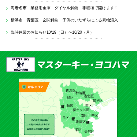
海老名市 業務用金庫 ダイヤル解錠 非破壊で開けます！
横浜市 青葉区 玄関解錠 子供のいたずらによる異物混入
臨時休業のお知らせ10/19（日）〜10/20（月）
青葉区
都筑区
港北区
緑区
鶴見区
西区
旭区
保土ヶ谷区
中区
南区
泉区
港南区
栄区
金沢区