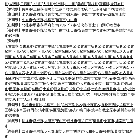
町
/
大磯町
/
二宮町
/
中井町
/
大井町
/
松田町
/
山北町
/
開成町
/
箱根町
/
真鶴町
/
湯河原町
【新潟県】
長岡市
/
上越市
/
柏崎市
/
五泉市
/
糸魚川市
/
妙高市
/
三条市
/
燕市
/
阿賀野市
【富山県】
氷見市
/
高岡市
/
滑川市
/
魚津市
/
射水市
/
小矢部市
/
砺波市
/
南砺市
/
富山市
【石川県】
七尾市
/
金沢市
/
小松市
/
加賀市
/
白山市
【山梨県】
北杜市
/
甲斐市
/
甲府市
/
南アルプス市
/
笛吹市
/
富士河口湖町
/
都留市
【長野県】
中野市
/
長野市
/
須坂市
/
千曲市
/
上田市
/
安曇野市
/
佐久市
/
松本市
/
茅野市
/
伊那
市
/
飯田市
【愛知県】
名古屋市
/
名古屋市
/
名古屋市中区
/
名古屋市中区
/
名古屋市昭和区
/
名古屋市昭和区
/
名古
屋市中川区
/
名古屋市中川区
/
名古屋市熱田区
/
名古屋市熱田区
/
名古屋市西区
/
名古屋市
西区
/
名古屋市千種区
/
名古屋市千種区
/
名古屋市中村区
/
名古屋市中村区
/
名古屋市名東
区
/
名古屋市名東区
/
名古屋市港区
/
名古屋市港区
/
名古屋市守山区
/
名古屋市守山区
/
名古
屋市緑区
/
名古屋市緑区
/
名古屋市北区
/
名古屋市北区
/
名古屋市天白区
/
名古屋市天白区
/
名古屋市東区
/
名古屋市東区
/
名古屋市瑞穂区
/
名古屋市瑞穂区
/
名古屋市南区
/
名古屋市
南区
/
岡崎市
/
知立市
/
安城市
/
みよし市
/
西尾市
/
蒲郡市
/
豊川市
/
豊橋市
/
刈谷市
/
豊明市
/
高浜
市
/
碧南市
/
豊田市
/
日進市
/
長久手市
/
瀬戸市
/
東海市
/
大府市
/
知多市
/
半田市
/
常滑市
/
新城
市
/
田原市
/
東郷町
/
幸田町
/
東浦町
/
阿久比町
/
武豊町
/
美浜町
/
一宮市
/
春日井市
/
犬山市
/
小牧
市
/
稲沢市
/
尾張旭市
/
岩倉市
/
清須市
/
北名古屋市
/
豊山町
/
大口町
/
扶桑町
/
津島市
/
愛西市
/
弥
富市
/
あま市
/
大治町
/
蟹江町
【静岡県】
浜松市天竜区
/
浜松市北区
/
浜松市浜北区
/
浜松市東区
/
浜松市西区
/
浜松市中
区
/
浜松市南区
/
静岡市
/
清水区
/
葵区
/
駿河区
/
藤枝市
/
島田市
/
焼津市
/
牧之原市
/
菊川市
/
掛川
市
/
袋井市
【滋賀県】
長浜市
/
彦根市
/
大津市
/
守山市
/
野洲市
/
東近江市
/
草津市
/
栗東市
/
湖南市
/
甲賀
市
【奈良県】
奈良市
/
生駒市
/
大和郡山市
/
天理市
/
香芝市
/
大和高田市
/
桜井市
/
葛城市
/
橿原
市