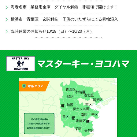
海老名市 業務用金庫 ダイヤル解錠 非破壊で開けます！
横浜市 青葉区 玄関解錠 子供のいたずらによる異物混入
臨時休業のお知らせ10/19（日）〜10/20（月）
青葉区
都筑区
港北区
緑区
鶴見区
西区
旭区
保土ヶ谷区
中区
南区
泉区
港南区
栄区
金沢区