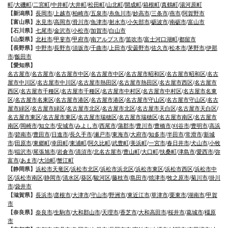
町
/
大磯町
/
二宮町
/
中井町
/
大井町
/
松田町
/
山北町
/
開成町
/
箱根町
/
真鶴町
/
湯河原町
【新潟県】
長岡市
/
上越市
/
柏崎市
/
五泉市
/
糸魚川市
/
妙高市
/
三条市
/
燕市
/
阿賀野市
【富山県】
氷見市
/
高岡市
/
滑川市
/
魚津市
/
射水市
/
小矢部市
/
砺波市
/
南砺市
/
富山市
【石川県】
七尾市
/
金沢市
/
小松市
/
加賀市
/
白山市
【山梨県】
北杜市
/
甲斐市
/
甲府市
/
南アルプス市
/
笛吹市
/
富士河口湖町
/
都留市
【長野県】
中野市
/
長野市
/
須坂市
/
千曲市
/
上田市
/
安曇野市
/
佐久市
/
松本市
/
茅野市
/
伊那
市
/
飯田市
【愛知県】
名古屋市
/
名古屋市
/
名古屋市中区
/
名古屋市中区
/
名古屋市昭和区
/
名古屋市昭和区
/
名古
屋市中川区
/
名古屋市中川区
/
名古屋市熱田区
/
名古屋市熱田区
/
名古屋市西区
/
名古屋市
西区
/
名古屋市千種区
/
名古屋市千種区
/
名古屋市中村区
/
名古屋市中村区
/
名古屋市名東
区
/
名古屋市名東区
/
名古屋市港区
/
名古屋市港区
/
名古屋市守山区
/
名古屋市守山区
/
名古
屋市緑区
/
名古屋市緑区
/
名古屋市北区
/
名古屋市北区
/
名古屋市天白区
/
名古屋市天白区
/
名古屋市東区
/
名古屋市東区
/
名古屋市瑞穂区
/
名古屋市瑞穂区
/
名古屋市南区
/
名古屋市
南区
/
岡崎市
/
知立市
/
安城市
/
みよし市
/
西尾市
/
蒲郡市
/
豊川市
/
豊橋市
/
刈谷市
/
豊明市
/
高浜
市
/
碧南市
/
豊田市
/
日進市
/
長久手市
/
瀬戸市
/
東海市
/
大府市
/
知多市
/
半田市
/
常滑市
/
新城
市
/
田原市
/
東郷町
/
幸田町
/
東浦町
/
阿久比町
/
武豊町
/
美浜町
/
一宮市
/
春日井市
/
犬山市
/
小牧
市
/
稲沢市
/
尾張旭市
/
岩倉市
/
清須市
/
北名古屋市
/
豊山町
/
大口町
/
扶桑町
/
津島市
/
愛西市
/
弥
富市
/
あま市
/
大治町
/
蟹江町
【静岡県】
浜松市天竜区
/
浜松市北区
/
浜松市浜北区
/
浜松市東区
/
浜松市西区
/
浜松市中
区
/
浜松市南区
/
静岡市
/
清水区
/
葵区
/
駿河区
/
藤枝市
/
島田市
/
焼津市
/
牧之原市
/
菊川市
/
掛川
市
/
袋井市
【滋賀県】
長浜市
/
彦根市
/
大津市
/
守山市
/
野洲市
/
東近江市
/
草津市
/
栗東市
/
湖南市
/
甲賀
市
【奈良県】
奈良市
/
生駒市
/
大和郡山市
/
天理市
/
香芝市
/
大和高田市
/
桜井市
/
葛城市
/
橿原
市