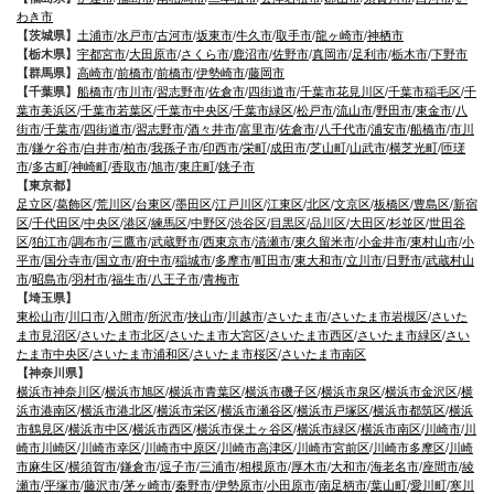
わき市
【茨城県】
土浦市
/
水戸市
/
古河市
/
坂東市
/
牛久市
/
取手市
/
龍ヶ崎市
/
神栖市
【栃木県】
宇都宮市
/
大田原市
/
さくら市
/
鹿沼市
/
佐野市
/
真岡市
/
足利市
/
栃木市
/
下野市
【群馬県】
高崎市
/
前橋市
/
前橋市
/
伊勢崎市
/
藤岡市
【千葉県】
船橋市
/
市川市
/
習志野市
/
佐倉市
/
四街道市
/
千葉市花見川区
/
千葉市稲毛区
/
千
葉市美浜区
/
千葉市若葉区
/
千葉市中央区
/
千葉市緑区
/
松戸市
/
流山市
/
野田市
/
東金市
/
八
街市
/
千葉市
/
四街道市
/
習志野市
/
酒々井市
/
富里市
/
佐倉市
/
八千代市
/
浦安市
/
船橋市
/
市川
市
/
鎌ケ谷市
/
白井市
/
柏市
/
我孫子市
/
印西市
/
栄町
/
成田市
/
芝山町
/
山武市
/
横芝光町
/
匝瑳
市
/
多古町
/
神崎町
/
香取市
/
旭市
/
東庄町
/
銚子市
【東京都】
足立区
/
葛飾区
/
荒川区
/
台東区
/
墨田区
/
江戸川区
/
江東区
/
北区
/
文京区
/
板橋区
/
豊島区
/
新宿
区
/
千代田区
/
中央区
/
港区
/
練馬区
/
中野区
/
渋谷区
/
目黒区
/
品川区
/
大田区
/
杉並区
/
世田谷
区
/
狛江市
/
調布市
/
三鷹市
/
武蔵野市
/
西東京市
/
清瀬市
/
東久留米市
/
小金井市
/
東村山市
/
小
平市
/
国分寺市
/
国立市
/
府中市
/
稲城市
/
多摩市
/
町田市
/
東大和市
/
立川市
/
日野市
/
武蔵村山
市
/
昭島市
/
羽村市
/
福生市
/
八王子市
/
青梅市
【埼玉県】
東松山市
/
川口市
/
入間市
/
所沢市
/
挟山市
/
川越市
/
さいたま市
/
さいたま市岩槻区
/
さいた
ま市見沼区
/
さいたま市北区
/
さいたま市大宮区
/
さいたま市西区
/
さいたま市緑区
/
さい
たま市中央区
/
さいたま市浦和区
/
さいたま市桜区
/
さいたま市南区
【神奈川県】
横浜市神奈川区
/
横浜市旭区
/
横浜市青葉区
/
横浜市磯子区
/
横浜市泉区
/
横浜市金沢区
/
横
浜市港南区
/
横浜市港北区
/
横浜市栄区
/
横浜市瀬谷区
/
横浜市戸塚区
/
横浜市都筑区
/
横浜
市鶴見区
/
横浜市中区
/
横浜市西区
/
横浜市保土ヶ谷区
/
横浜市緑区
/
横浜市南区
/
川崎市
/
川
崎市川崎区
/
川崎市幸区
/
川崎市中原区
/
川崎市高津区
/
川崎市宮前区
/
川崎市多摩区
/
川崎
市麻生区
/
横須賀市
/
鎌倉市
/
逗子市
/
三浦市
/
相模原市
/
厚木市
/
大和市
/
海老名市
/
座間市
/
綾
瀬市
/
平塚市
/
藤沢市
/
茅ヶ崎市
/
秦野市
/
伊勢原市
/
小田原市
/
南足柄市
/
葉山町
/
愛川町
/
寒川