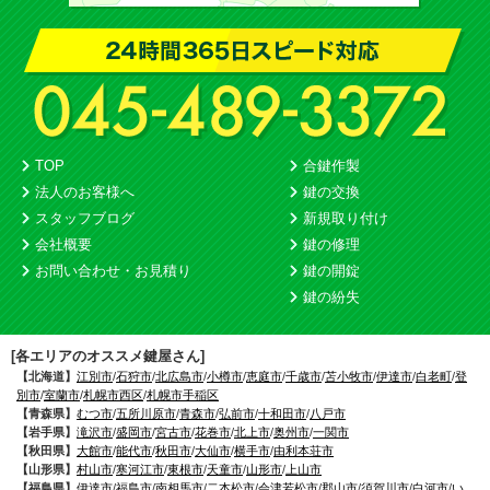
TOP
合鍵作製
法人のお客様へ
鍵の交換
スタッフブログ
新規取り付け
会社概要
鍵の修理
お問い合わせ・お見積り
鍵の開錠
鍵の紛失
[各エリアのオススメ鍵屋さん]
【北海道】
江別市
/
石狩市
/
北広島市
/
小樽市
/
恵庭市
/
千歳市
/
苫小牧市
/
伊達市
/
白老町
/
登
別市
/
室蘭市
/
札幌市西区
/
札幌市手稲区
【青森県】
むつ市
/
五所川原市
/
青森市
/
弘前市
/
十和田市
/
八戸市
【岩手県】
滝沢市
/
盛岡市
/
宮古市
/
花巻市
/
北上市
/
奥州市
/
一関市
【秋田県】
大館市
/
能代市
/
秋田市
/
大仙市
/
横手市
/
由利本荘市
【山形県】
村山市
/
寒河江市
/
東根市
/
天童市
/
山形市
/
上山市
【福島県】
伊達市
/
福島市
/
南相馬市
/
二本松市
/
会津若松市
/
郡山市
/
須賀川市
/
白河市
/
い