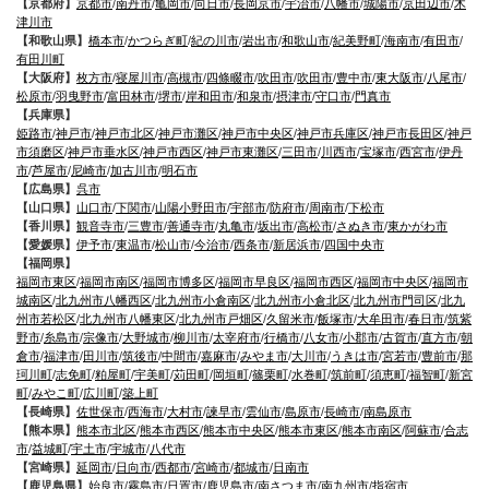
【京都府】
京都市
/
南丹市
/
亀岡市
/
向日市
/
長岡京市
/
宇治市
/
八幡市
/
城陽市
/
京田辺市
/
木
津川市
【和歌山県】
橋本市
/
かつらぎ町
/
紀の川市
/
岩出市
/
和歌山市
/
紀美野町
/
海南市
/
有田市
/
有田川町
【大阪府】
枚方市
/
寝屋川市
/
高槻市
/
四條畷市
/
吹田市
/
吹田市
/
豊中市
/
東大阪市
/
八尾市
/
松原市
/
羽曳野市
/
富田林市
/
堺市
/
岸和田市
/
和泉市
/
摂津市
/
守口市
/
門真市
【兵庫県】
姫路市
/
神戸市
/
神戸市北区
/
神戸市灘区
/
神戸市中央区
/
神戸市兵庫区
/
神戸市長田区
/
神戸
市須磨区
/
神戸市垂水区
/
神戸市西区
/
神戸市東灘区
/
三田市
/
川西市
/
宝塚市
/
西宮市
/
伊丹
市
/
芦屋市
/
尼崎市
/
加古川市
/
明石市
【広島県】
呉市
【山口県】
山口市
/
下関市
/
山陽小野田市
/
宇部市
/
防府市
/
周南市
/
下松市
【香川県】
観音寺市
/
三豊市
/
善通寺市
/
丸亀市
/
坂出市
/
高松市
/
さぬき市
/
東かがわ市
【愛媛県】
伊予市
/
東温市
/
松山市
/
今治市
/
西条市
/
新居浜市
/
四国中央市
【福岡県】
福岡市東区
/
福岡市南区
/
福岡市博多区
/
福岡市早良区
/
福岡市西区
/
福岡市中央区
/
福岡市
城南区
/
北九州市八幡西区
/
北九州市小倉南区
/
北九州市小倉北区
/
北九州市門司区
/
北九
州市若松区
/
北九州市八幡東区
/
北九州市戸畑区
/
久留米市
/
飯塚市
/
大牟田市
/
春日市
/
筑紫
野市
/
糸島市
/
宗像市
/
大野城市
/
柳川市
/
太宰府市
/
行橋市
/
八女市
/
小郡市
/
古賀市
/
直方市
/
朝
倉市
/
福津市
/
田川市
/
筑後市
/
中間市
/
嘉麻市
/
みやま市
/
大川市
/
うきは市
/
宮若市
/
豊前市
/
那
珂川町
/
志免町
/
粕屋町
/
宇美町
/
苅田町
/
岡垣町
/
篠栗町
/
水巻町
/
筑前町
/
須恵町
/
福智町
/
新宮
町
/
みやこ町
/
広川町
/
築上町
【長崎県】
佐世保市
/
西海市
/
大村市
/
諫早市
/
雲仙市
/
島原市
/
長崎市
/
南島原市
【熊本県】
熊本市北区
/
熊本市西区
/
熊本市中央区
/
熊本市東区
/
熊本市南区
/
阿蘇市
/
合志
市
/
益城町
/
宇土市
/
宇城市
/
八代市
【宮崎県】
延岡市
/
日向市
/
西都市
/
宮崎市
/
都城市
/
日南市
【鹿児島県】
始良市
/
霧島市
/
日置市
/
鹿児島市
/
南さつま市
/
南九州市
/
指宿市