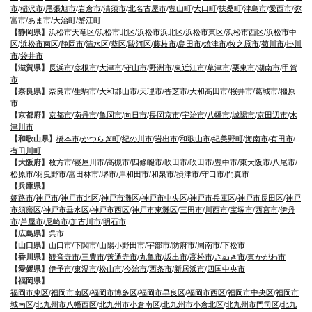
市
/
稲沢市
/
尾張旭市
/
岩倉市
/
清須市
/
北名古屋市
/
豊山町
/
大口町
/
扶桑町
/
津島市
/
愛西市
/
弥
富市
/
あま市
/
大治町
/
蟹江町
【静岡県】
浜松市天竜区
/
浜松市北区
/
浜松市浜北区
/
浜松市東区
/
浜松市西区
/
浜松市中
区
/
浜松市南区
/
静岡市
/
清水区
/
葵区
/
駿河区
/
藤枝市
/
島田市
/
焼津市
/
牧之原市
/
菊川市
/
掛川
市
/
袋井市
【滋賀県】
長浜市
/
彦根市
/
大津市
/
守山市
/
野洲市
/
東近江市
/
草津市
/
栗東市
/
湖南市
/
甲賀
市
【奈良県】
奈良市
/
生駒市
/
大和郡山市
/
天理市
/
香芝市
/
大和高田市
/
桜井市
/
葛城市
/
橿原
市
【京都府】
京都市
/
南丹市
/
亀岡市
/
向日市
/
長岡京市
/
宇治市
/
八幡市
/
城陽市
/
京田辺市
/
木
津川市
【和歌山県】
橋本市
/
かつらぎ町
/
紀の川市
/
岩出市
/
和歌山市
/
紀美野町
/
海南市
/
有田市
/
有田川町
【大阪府】
枚方市
/
寝屋川市
/
高槻市
/
四條畷市
/
吹田市
/
吹田市
/
豊中市
/
東大阪市
/
八尾市
/
松原市
/
羽曳野市
/
富田林市
/
堺市
/
岸和田市
/
和泉市
/
摂津市
/
守口市
/
門真市
【兵庫県】
姫路市
/
神戸市
/
神戸市北区
/
神戸市灘区
/
神戸市中央区
/
神戸市兵庫区
/
神戸市長田区
/
神戸
市須磨区
/
神戸市垂水区
/
神戸市西区
/
神戸市東灘区
/
三田市
/
川西市
/
宝塚市
/
西宮市
/
伊丹
市
/
芦屋市
/
尼崎市
/
加古川市
/
明石市
【広島県】
呉市
【山口県】
山口市
/
下関市
/
山陽小野田市
/
宇部市
/
防府市
/
周南市
/
下松市
【香川県】
観音寺市
/
三豊市
/
善通寺市
/
丸亀市
/
坂出市
/
高松市
/
さぬき市
/
東かがわ市
【愛媛県】
伊予市
/
東温市
/
松山市
/
今治市
/
西条市
/
新居浜市
/
四国中央市
【福岡県】
福岡市東区
/
福岡市南区
/
福岡市博多区
/
福岡市早良区
/
福岡市西区
/
福岡市中央区
/
福岡市
城南区
/
北九州市八幡西区
/
北九州市小倉南区
/
北九州市小倉北区
/
北九州市門司区
/
北九