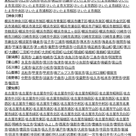
東松山市
/
川口市
/
入間市
/
所沢市
/
挟山市
/
川越市
/
さいたま市
/
さいたま市岩槻区
/
さいた
ま市見沼区
/
さいたま市北区
/
さいたま市大宮区
/
さいたま市西区
/
さいたま市緑区
/
さい
たま市中央区
/
さいたま市浦和区
/
さいたま市桜区
/
さいたま市南区
【神奈川県】
横浜市神奈川区
/
横浜市旭区
/
横浜市青葉区
/
横浜市磯子区
/
横浜市泉区
/
横浜市金沢区
/
横
浜市港南区
/
横浜市港北区
/
横浜市栄区
/
横浜市瀬谷区
/
横浜市戸塚区
/
横浜市都筑区
/
横浜
市鶴見区
/
横浜市中区
/
横浜市西区
/
横浜市保土ヶ谷区
/
横浜市緑区
/
横浜市南区
/
川崎市
/
川
崎市川崎区
/
川崎市幸区
/
川崎市中原区
/
川崎市高津区
/
川崎市宮前区
/
川崎市多摩区
/
川崎
市麻生区
/
横須賀市
/
鎌倉市
/
逗子市
/
三浦市
/
相模原市
/
厚木市
/
大和市
/
海老名市
/
座間市
/
綾
瀬市
/
平塚市
/
藤沢市
/
茅ヶ崎市
/
秦野市
/
伊勢原市
/
小田原市
/
南足柄市
/
葉山町
/
愛川町
/
寒川
町
/
大磯町
/
二宮町
/
中井町
/
大井町
/
松田町
/
山北町
/
開成町
/
箱根町
/
真鶴町
/
湯河原町
【新潟県】
長岡市
/
上越市
/
柏崎市
/
五泉市
/
糸魚川市
/
妙高市
/
三条市
/
燕市
/
阿賀野市
【富山県】
氷見市
/
高岡市
/
滑川市
/
魚津市
/
射水市
/
小矢部市
/
砺波市
/
南砺市
/
富山市
【石川県】
七尾市
/
金沢市
/
小松市
/
加賀市
/
白山市
【山梨県】
北杜市
/
甲斐市
/
甲府市
/
南アルプス市
/
笛吹市
/
富士河口湖町
/
都留市
【長野県】
中野市
/
長野市
/
須坂市
/
千曲市
/
上田市
/
安曇野市
/
佐久市
/
松本市
/
茅野市
/
伊那
市
/
飯田市
【愛知県】
名古屋市
/
名古屋市
/
名古屋市中区
/
名古屋市中区
/
名古屋市昭和区
/
名古屋市昭和区
/
名古
屋市中川区
/
名古屋市中川区
/
名古屋市熱田区
/
名古屋市熱田区
/
名古屋市西区
/
名古屋市
西区
/
名古屋市千種区
/
名古屋市千種区
/
名古屋市中村区
/
名古屋市中村区
/
名古屋市名東
区
/
名古屋市名東区
/
名古屋市港区
/
名古屋市港区
/
名古屋市守山区
/
名古屋市守山区
/
名古
屋市緑区
/
名古屋市緑区
/
名古屋市北区
/
名古屋市北区
/
名古屋市天白区
/
名古屋市天白区
/
名古屋市東区
/
名古屋市東区
/
名古屋市瑞穂区
/
名古屋市瑞穂区
/
名古屋市南区
/
名古屋市
南区
/
岡崎市
/
知立市
/
安城市
/
みよし市
/
西尾市
/
蒲郡市
/
豊川市
/
豊橋市
/
刈谷市
/
豊明市
/
高浜
市
/
碧南市
/
豊田市
/
日進市
/
長久手市
/
瀬戸市
/
東海市
/
大府市
/
知多市
/
半田市
/
常滑市
/
新城
市
/
田原市
/
東郷町
/
幸田町
/
東浦町
/
阿久比町
/
武豊町
/
美浜町
/
一宮市
/
春日井市
/
犬山市
/
小牧