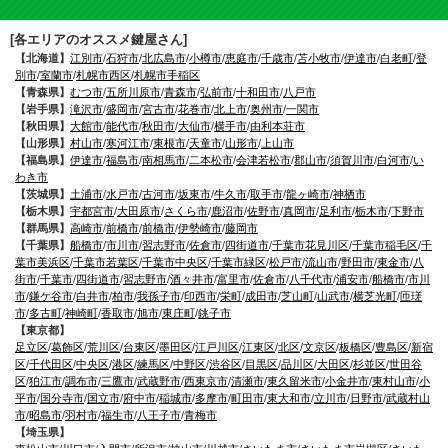
[各エリアのオススメ鍵屋さん]
【北海道】
江別市
/
石狩市
/
北広島市
/
小樽市
/
恵庭市
/
千歳市
/
苫小牧市
/
伊達市
/
白老町
/
登
別市
/
室蘭市
/
札幌市西区
/
札幌市手稲区
【青森県】
むつ市
/
五所川原市
/
青森市
/
弘前市
/
十和田市
/
八戸市
【岩手県】
滝沢市
/
盛岡市
/
宮古市
/
花巻市
/
北上市
/
奥州市
/
一関市
【秋田県】
大館市
/
能代市
/
秋田市
/
大仙市
/
横手市
/
由利本荘市
【山形県】
村山市
/
寒河江市
/
東根市
/
天童市
/
山形市
/
上山市
【福島県】
伊達市
/
福島市
/
南相馬市
/
二本松市
/
会津若松市
/
郡山市
/
須賀川市
/
白河市
/
い
わき市
【茨城県】
土浦市
/
水戸市
/
古河市
/
坂東市
/
牛久市
/
取手市
/
龍ヶ崎市
/
神栖市
【栃木県】
宇都宮市
/
大田原市
/
さくら市
/
鹿沼市
/
佐野市
/
真岡市
/
足利市
/
栃木市
/
下野市
【群馬県】
高崎市
/
前橋市
/
前橋市
/
伊勢崎市
/
藤岡市
【千葉県】
船橋市
/
市川市
/
習志野市
/
佐倉市
/
四街道市
/
千葉市花見川区
/
千葉市稲毛区
/
千
葉市美浜区
/
千葉市若葉区
/
千葉市中央区
/
千葉市緑区
/
松戸市
/
流山市
/
野田市
/
東金市
/
八
街市
/
千葉市
/
四街道市
/
習志野市
/
酒々井市
/
富里市
/
佐倉市
/
八千代市
/
浦安市
/
船橋市
/
市川
市
/
鎌ケ谷市
/
白井市
/
柏市
/
我孫子市
/
印西市
/
栄町
/
成田市
/
芝山町
/
山武市
/
横芝光町
/
匝瑳
市
/
多古町
/
神崎町
/
香取市
/
旭市
/
東庄町
/
銚子市
【東京都】
足立区
/
葛飾区
/
荒川区
/
台東区
/
墨田区
/
江戸川区
/
江東区
/
北区
/
文京区
/
板橋区
/
豊島区
/
新宿
区
/
千代田区
/
中央区
/
港区
/
練馬区
/
中野区
/
渋谷区
/
目黒区
/
品川区
/
大田区
/
杉並区
/
世田谷
区
/
狛江市
/
調布市
/
三鷹市
/
武蔵野市
/
西東京市
/
清瀬市
/
東久留米市
/
小金井市
/
東村山市
/
小
平市
/
国分寺市
/
国立市
/
府中市
/
稲城市
/
多摩市
/
町田市
/
東大和市
/
立川市
/
日野市
/
武蔵村山
市
/
昭島市
/
羽村市
/
福生市
/
八王子市
/
青梅市
【埼玉県】