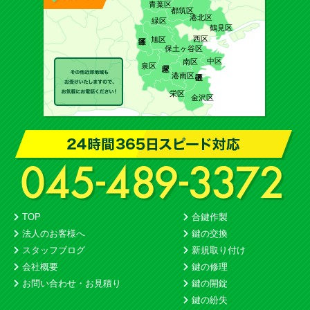
青葉区
都筑区
港北区
緑区
鶴見区
西区
旭区
保土ヶ谷区
中区
南区
泉区
港南区
栄区
金沢区
TOP
合鍵作製
法人のお客様へ
鍵の交換
スタッフブログ
新規取り付け
会社概要
鍵の修理
お問い合わせ・お見積り
鍵の開錠
鍵の紛失