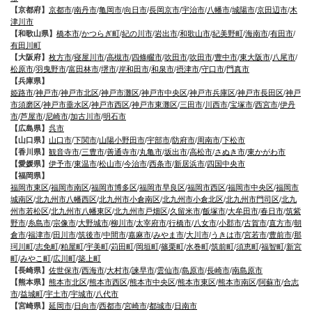
【京都府】
京都市
/
南丹市
/
亀岡市
/
向日市
/
長岡京市
/
宇治市
/
八幡市
/
城陽市
/
京田辺市
/
木
津川市
【和歌山県】
橋本市
/
かつらぎ町
/
紀の川市
/
岩出市
/
和歌山市
/
紀美野町
/
海南市
/
有田市
/
有田川町
【大阪府】
枚方市
/
寝屋川市
/
高槻市
/
四條畷市
/
吹田市
/
吹田市
/
豊中市
/
東大阪市
/
八尾市
/
松原市
/
羽曳野市
/
富田林市
/
堺市
/
岸和田市
/
和泉市
/
摂津市
/
守口市
/
門真市
【兵庫県】
姫路市
/
神戸市
/
神戸市北区
/
神戸市灘区
/
神戸市中央区
/
神戸市兵庫区
/
神戸市長田区
/
神戸
市須磨区
/
神戸市垂水区
/
神戸市西区
/
神戸市東灘区
/
三田市
/
川西市
/
宝塚市
/
西宮市
/
伊丹
市
/
芦屋市
/
尼崎市
/
加古川市
/
明石市
【広島県】
呉市
【山口県】
山口市
/
下関市
/
山陽小野田市
/
宇部市
/
防府市
/
周南市
/
下松市
【香川県】
観音寺市
/
三豊市
/
善通寺市
/
丸亀市
/
坂出市
/
高松市
/
さぬき市
/
東かがわ市
【愛媛県】
伊予市
/
東温市
/
松山市
/
今治市
/
西条市
/
新居浜市
/
四国中央市
【福岡県】
福岡市東区
/
福岡市南区
/
福岡市博多区
/
福岡市早良区
/
福岡市西区
/
福岡市中央区
/
福岡市
城南区
/
北九州市八幡西区
/
北九州市小倉南区
/
北九州市小倉北区
/
北九州市門司区
/
北九
州市若松区
/
北九州市八幡東区
/
北九州市戸畑区
/
久留米市
/
飯塚市
/
大牟田市
/
春日市
/
筑紫
野市
/
糸島市
/
宗像市
/
大野城市
/
柳川市
/
太宰府市
/
行橋市
/
八女市
/
小郡市
/
古賀市
/
直方市
/
朝
倉市
/
福津市
/
田川市
/
筑後市
/
中間市
/
嘉麻市
/
みやま市
/
大川市
/
うきは市
/
宮若市
/
豊前市
/
那
珂川町
/
志免町
/
粕屋町
/
宇美町
/
苅田町
/
岡垣町
/
篠栗町
/
水巻町
/
筑前町
/
須恵町
/
福智町
/
新宮
町
/
みやこ町
/
広川町
/
築上町
【長崎県】
佐世保市
/
西海市
/
大村市
/
諫早市
/
雲仙市
/
島原市
/
長崎市
/
南島原市
【熊本県】
熊本市北区
/
熊本市西区
/
熊本市中央区
/
熊本市東区
/
熊本市南区
/
阿蘇市
/
合志
市
/
益城町
/
宇土市
/
宇城市
/
八代市
【宮崎県】
延岡市
/
日向市
/
西都市
/
宮崎市
/
都城市
/
日南市