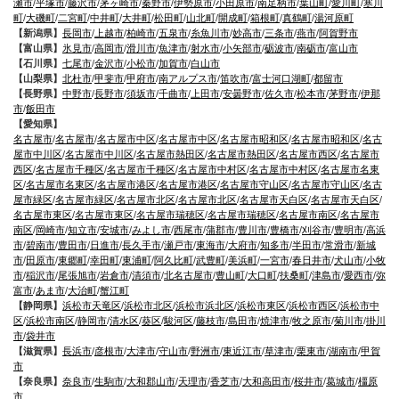
瀬市
/
平塚市
/
藤沢市
/
茅ヶ崎市
/
秦野市
/
伊勢原市
/
小田原市
/
南足柄市
/
葉山町
/
愛川町
/
寒川
町
/
大磯町
/
二宮町
/
中井町
/
大井町
/
松田町
/
山北町
/
開成町
/
箱根町
/
真鶴町
/
湯河原町
【新潟県】
長岡市
/
上越市
/
柏崎市
/
五泉市
/
糸魚川市
/
妙高市
/
三条市
/
燕市
/
阿賀野市
【富山県】
氷見市
/
高岡市
/
滑川市
/
魚津市
/
射水市
/
小矢部市
/
砺波市
/
南砺市
/
富山市
【石川県】
七尾市
/
金沢市
/
小松市
/
加賀市
/
白山市
【山梨県】
北杜市
/
甲斐市
/
甲府市
/
南アルプス市
/
笛吹市
/
富士河口湖町
/
都留市
【長野県】
中野市
/
長野市
/
須坂市
/
千曲市
/
上田市
/
安曇野市
/
佐久市
/
松本市
/
茅野市
/
伊那
市
/
飯田市
【愛知県】
名古屋市
/
名古屋市
/
名古屋市中区
/
名古屋市中区
/
名古屋市昭和区
/
名古屋市昭和区
/
名古
屋市中川区
/
名古屋市中川区
/
名古屋市熱田区
/
名古屋市熱田区
/
名古屋市西区
/
名古屋市
西区
/
名古屋市千種区
/
名古屋市千種区
/
名古屋市中村区
/
名古屋市中村区
/
名古屋市名東
区
/
名古屋市名東区
/
名古屋市港区
/
名古屋市港区
/
名古屋市守山区
/
名古屋市守山区
/
名古
屋市緑区
/
名古屋市緑区
/
名古屋市北区
/
名古屋市北区
/
名古屋市天白区
/
名古屋市天白区
/
名古屋市東区
/
名古屋市東区
/
名古屋市瑞穂区
/
名古屋市瑞穂区
/
名古屋市南区
/
名古屋市
南区
/
岡崎市
/
知立市
/
安城市
/
みよし市
/
西尾市
/
蒲郡市
/
豊川市
/
豊橋市
/
刈谷市
/
豊明市
/
高浜
市
/
碧南市
/
豊田市
/
日進市
/
長久手市
/
瀬戸市
/
東海市
/
大府市
/
知多市
/
半田市
/
常滑市
/
新城
市
/
田原市
/
東郷町
/
幸田町
/
東浦町
/
阿久比町
/
武豊町
/
美浜町
/
一宮市
/
春日井市
/
犬山市
/
小牧
市
/
稲沢市
/
尾張旭市
/
岩倉市
/
清須市
/
北名古屋市
/
豊山町
/
大口町
/
扶桑町
/
津島市
/
愛西市
/
弥
富市
/
あま市
/
大治町
/
蟹江町
【静岡県】
浜松市天竜区
/
浜松市北区
/
浜松市浜北区
/
浜松市東区
/
浜松市西区
/
浜松市中
区
/
浜松市南区
/
静岡市
/
清水区
/
葵区
/
駿河区
/
藤枝市
/
島田市
/
焼津市
/
牧之原市
/
菊川市
/
掛川
市
/
袋井市
【滋賀県】
長浜市
/
彦根市
/
大津市
/
守山市
/
野洲市
/
東近江市
/
草津市
/
栗東市
/
湖南市
/
甲賀
市
【奈良県】
奈良市
/
生駒市
/
大和郡山市
/
天理市
/
香芝市
/
大和高田市
/
桜井市
/
葛城市
/
橿原
市