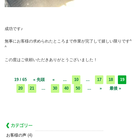
成功です♪
無事にお客様の求められたところまで作業が完了して嬉しい限りです^
^
この度はご依頼いただきありがとうございました！
19 / 65
« 先頭
«
...
10
...
17
18
19
20
21
...
30
40
50
...
»
最後 »
お客様の声
(4)