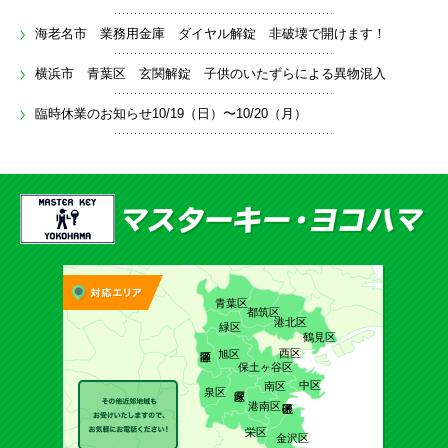
海老名市 業務用金庫 ダイヤル解錠 非破壊で開けます！
横浜市 青葉区 玄関解錠 子供のいたずらによる異物混入
臨時休業のお知らせ10/19（日）〜10/20（月）
青葉区
都筑区
港北区
緑区
鶴見区
西区
旭区
保土ヶ谷区
中区
南区
泉区
港南区
栄区
金沢区