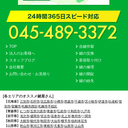
TOP
合鍵作製
法人のお客様へ
鍵の交換
スタッフブログ
新規取り付け
会社概要
鍵の修理
お問い合わせ・お見積り
鍵の開錠
鍵の紛失
[各エリアのオススメ鍵屋さん]
【北海道】
江別市
/
石狩市
/
北広島市
/
小樽市
/
恵庭市
/
千歳市
/
苫小牧市
/
伊達市
/
白老町
/
登
別市
/
室蘭市
/
札幌市西区
/
札幌市手稲区
【青森県】
むつ市
/
五所川原市
/
青森市
/
弘前市
/
十和田市
/
八戸市
【岩手県】
滝沢市
/
盛岡市
/
宮古市
/
花巻市
/
北上市
/
奥州市
/
一関市
【秋田県】
大館市
/
能代市
/
秋田市
/
大仙市
/
横手市
/
由利本荘市
【山形県】
村山市
/
寒河江市
/
東根市
/
天童市
/
山形市
/
上山市