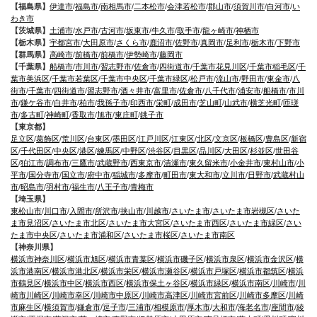
【福島県】
伊達市
/
福島市
/
南相馬市
/
二本松市
/
会津若松市
/
郡山市
/
須賀川市
/
白河市
/
い
わき市
【茨城県】
土浦市
/
水戸市
/
古河市
/
坂東市
/
牛久市
/
取手市
/
龍ヶ崎市
/
神栖市
【栃木県】
宇都宮市
/
大田原市
/
さくら市
/
鹿沼市
/
佐野市
/
真岡市
/
足利市
/
栃木市
/
下野市
【群馬県】
高崎市
/
前橋市
/
前橋市
/
伊勢崎市
/
藤岡市
【千葉県】
船橋市
/
市川市
/
習志野市
/
佐倉市
/
四街道市
/
千葉市花見川区
/
千葉市稲毛区
/
千
葉市美浜区
/
千葉市若葉区
/
千葉市中央区
/
千葉市緑区
/
松戸市
/
流山市
/
野田市
/
東金市
/
八
街市
/
千葉市
/
四街道市
/
習志野市
/
酒々井市
/
富里市
/
佐倉市
/
八千代市
/
浦安市
/
船橋市
/
市川
市
/
鎌ケ谷市
/
白井市
/
柏市
/
我孫子市
/
印西市
/
栄町
/
成田市
/
芝山町
/
山武市
/
横芝光町
/
匝瑳
市
/
多古町
/
神崎町
/
香取市
/
旭市
/
東庄町
/
銚子市
【東京都】
足立区
/
葛飾区
/
荒川区
/
台東区
/
墨田区
/
江戸川区
/
江東区
/
北区
/
文京区
/
板橋区
/
豊島区
/
新宿
区
/
千代田区
/
中央区
/
港区
/
練馬区
/
中野区
/
渋谷区
/
目黒区
/
品川区
/
大田区
/
杉並区
/
世田谷
区
/
狛江市
/
調布市
/
三鷹市
/
武蔵野市
/
西東京市
/
清瀬市
/
東久留米市
/
小金井市
/
東村山市
/
小
平市
/
国分寺市
/
国立市
/
府中市
/
稲城市
/
多摩市
/
町田市
/
東大和市
/
立川市
/
日野市
/
武蔵村山
市
/
昭島市
/
羽村市
/
福生市
/
八王子市
/
青梅市
【埼玉県】
東松山市
/
川口市
/
入間市
/
所沢市
/
挟山市
/
川越市
/
さいたま市
/
さいたま市岩槻区
/
さいた
ま市見沼区
/
さいたま市北区
/
さいたま市大宮区
/
さいたま市西区
/
さいたま市緑区
/
さい
たま市中央区
/
さいたま市浦和区
/
さいたま市桜区
/
さいたま市南区
【神奈川県】
横浜市神奈川区
/
横浜市旭区
/
横浜市青葉区
/
横浜市磯子区
/
横浜市泉区
/
横浜市金沢区
/
横
浜市港南区
/
横浜市港北区
/
横浜市栄区
/
横浜市瀬谷区
/
横浜市戸塚区
/
横浜市都筑区
/
横浜
市鶴見区
/
横浜市中区
/
横浜市西区
/
横浜市保土ヶ谷区
/
横浜市緑区
/
横浜市南区
/
川崎市
/
川
崎市川崎区
/
川崎市幸区
/
川崎市中原区
/
川崎市高津区
/
川崎市宮前区
/
川崎市多摩区
/
川崎
市麻生区
/
横須賀市
/
鎌倉市
/
逗子市
/
三浦市
/
相模原市
/
厚木市
/
大和市
/
海老名市
/
座間市
/
綾