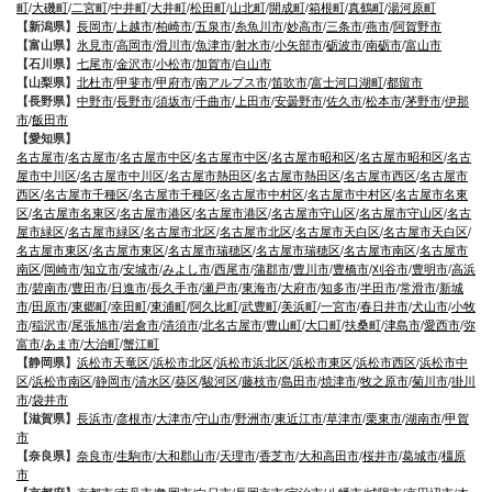
町
/
大磯町
/
二宮町
/
中井町
/
大井町
/
松田町
/
山北町
/
開成町
/
箱根町
/
真鶴町
/
湯河原町
【新潟県】
長岡市
/
上越市
/
柏崎市
/
五泉市
/
糸魚川市
/
妙高市
/
三条市
/
燕市
/
阿賀野市
【富山県】
氷見市
/
高岡市
/
滑川市
/
魚津市
/
射水市
/
小矢部市
/
砺波市
/
南砺市
/
富山市
【石川県】
七尾市
/
金沢市
/
小松市
/
加賀市
/
白山市
【山梨県】
北杜市
/
甲斐市
/
甲府市
/
南アルプス市
/
笛吹市
/
富士河口湖町
/
都留市
【長野県】
中野市
/
長野市
/
須坂市
/
千曲市
/
上田市
/
安曇野市
/
佐久市
/
松本市
/
茅野市
/
伊那
市
/
飯田市
【愛知県】
名古屋市
/
名古屋市
/
名古屋市中区
/
名古屋市中区
/
名古屋市昭和区
/
名古屋市昭和区
/
名古
屋市中川区
/
名古屋市中川区
/
名古屋市熱田区
/
名古屋市熱田区
/
名古屋市西区
/
名古屋市
西区
/
名古屋市千種区
/
名古屋市千種区
/
名古屋市中村区
/
名古屋市中村区
/
名古屋市名東
区
/
名古屋市名東区
/
名古屋市港区
/
名古屋市港区
/
名古屋市守山区
/
名古屋市守山区
/
名古
屋市緑区
/
名古屋市緑区
/
名古屋市北区
/
名古屋市北区
/
名古屋市天白区
/
名古屋市天白区
/
名古屋市東区
/
名古屋市東区
/
名古屋市瑞穂区
/
名古屋市瑞穂区
/
名古屋市南区
/
名古屋市
南区
/
岡崎市
/
知立市
/
安城市
/
みよし市
/
西尾市
/
蒲郡市
/
豊川市
/
豊橋市
/
刈谷市
/
豊明市
/
高浜
市
/
碧南市
/
豊田市
/
日進市
/
長久手市
/
瀬戸市
/
東海市
/
大府市
/
知多市
/
半田市
/
常滑市
/
新城
市
/
田原市
/
東郷町
/
幸田町
/
東浦町
/
阿久比町
/
武豊町
/
美浜町
/
一宮市
/
春日井市
/
犬山市
/
小牧
市
/
稲沢市
/
尾張旭市
/
岩倉市
/
清須市
/
北名古屋市
/
豊山町
/
大口町
/
扶桑町
/
津島市
/
愛西市
/
弥
富市
/
あま市
/
大治町
/
蟹江町
【静岡県】
浜松市天竜区
/
浜松市北区
/
浜松市浜北区
/
浜松市東区
/
浜松市西区
/
浜松市中
区
/
浜松市南区
/
静岡市
/
清水区
/
葵区
/
駿河区
/
藤枝市
/
島田市
/
焼津市
/
牧之原市
/
菊川市
/
掛川
市
/
袋井市
【滋賀県】
長浜市
/
彦根市
/
大津市
/
守山市
/
野洲市
/
東近江市
/
草津市
/
栗東市
/
湖南市
/
甲賀
市
【奈良県】
奈良市
/
生駒市
/
大和郡山市
/
天理市
/
香芝市
/
大和高田市
/
桜井市
/
葛城市
/
橿原
市