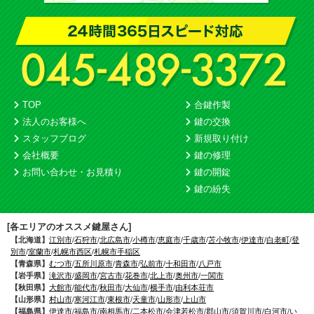
TOP
合鍵作製
法人のお客様へ
鍵の交換
スタッフブログ
新規取り付け
会社概要
鍵の修理
お問い合わせ・お見積り
鍵の開錠
鍵の紛失
[各エリアのオススメ鍵屋さん]
【北海道】
江別市
/
石狩市
/
北広島市
/
小樽市
/
恵庭市
/
千歳市
/
苫小牧市
/
伊達市
/
白老町
/
登
別市
/
室蘭市
/
札幌市西区
/
札幌市手稲区
【青森県】
むつ市
/
五所川原市
/
青森市
/
弘前市
/
十和田市
/
八戸市
【岩手県】
滝沢市
/
盛岡市
/
宮古市
/
花巻市
/
北上市
/
奥州市
/
一関市
【秋田県】
大館市
/
能代市
/
秋田市
/
大仙市
/
横手市
/
由利本荘市
【山形県】
村山市
/
寒河江市
/
東根市
/
天童市
/
山形市
/
上山市
【福島県】
伊達市
/
福島市
/
南相馬市
/
二本松市
/
会津若松市
/
郡山市
/
須賀川市
/
白河市
/
い