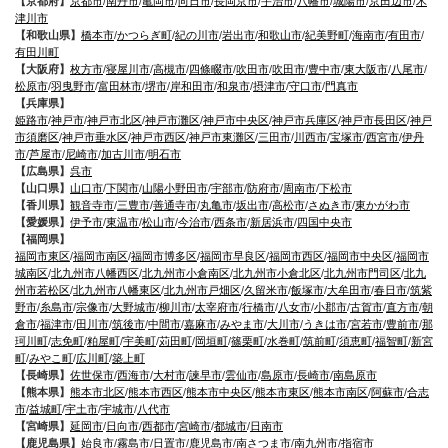
【京都府】
京都市
/
南丹市
/
亀岡市
/
向日市
/
長岡京市
/
宇治市
/
八幡市
/
城陽市
/
京田辺市
/
木
津川市
【和歌山県】
橋本市
/
かつらぎ町
/
紀の川市
/
岩出市
/
和歌山市
/
紀美野町
/
海南市
/
有田市
/
有田川町
【大阪府】
枚方市
/
寝屋川市
/
高槻市
/
四條畷市
/
吹田市
/
吹田市
/
豊中市
/
東大阪市
/
八尾市
/
松原市
/
羽曳野市
/
富田林市
/
堺市
/
岸和田市
/
和泉市
/
摂津市
/
守口市
/
門真市
【兵庫県】
姫路市
/
神戸市
/
神戸市北区
/
神戸市灘区
/
神戸市中央区
/
神戸市兵庫区
/
神戸市長田区
/
神戸
市須磨区
/
神戸市垂水区
/
神戸市西区
/
神戸市東灘区
/
三田市
/
川西市
/
宝塚市
/
西宮市
/
伊丹
市
/
芦屋市
/
尼崎市
/
加古川市
/
明石市
【広島県】
呉市
【山口県】
山口市
/
下関市
/
山陽小野田市
/
宇部市
/
防府市
/
周南市
/
下松市
【香川県】
観音寺市
/
三豊市
/
善通寺市
/
丸亀市
/
坂出市
/
高松市
/
さぬき市
/
東かがわ市
【愛媛県】
伊予市
/
東温市
/
松山市
/
今治市
/
西条市
/
新居浜市
/
四国中央市
【福岡県】
福岡市東区
/
福岡市南区
/
福岡市博多区
/
福岡市早良区
/
福岡市西区
/
福岡市中央区
/
福岡市
城南区
/
北九州市八幡西区
/
北九州市小倉南区
/
北九州市小倉北区
/
北九州市門司区
/
北九
州市若松区
/
北九州市八幡東区
/
北九州市戸畑区
/
久留米市
/
飯塚市
/
大牟田市
/
春日市
/
筑紫
野市
/
糸島市
/
宗像市
/
大野城市
/
柳川市
/
太宰府市
/
行橋市
/
八女市
/
小郡市
/
古賀市
/
直方市
/
朝
倉市
/
福津市
/
田川市
/
筑後市
/
中間市
/
嘉麻市
/
みやま市
/
大川市
/
うきは市
/
宮若市
/
豊前市
/
那
珂川町
/
志免町
/
粕屋町
/
宇美町
/
苅田町
/
岡垣町
/
篠栗町
/
水巻町
/
筑前町
/
須恵町
/
福智町
/
新宮
町
/
みやこ町
/
広川町
/
築上町
【長崎県】
佐世保市
/
西海市
/
大村市
/
諫早市
/
雲仙市
/
島原市
/
長崎市
/
南島原市
【熊本県】
熊本市北区
/
熊本市西区
/
熊本市中央区
/
熊本市東区
/
熊本市南区
/
阿蘇市
/
合志
市
/
益城町
/
宇土市
/
宇城市
/
八代市
【宮崎県】
延岡市
/
日向市
/
西都市
/
宮崎市
/
都城市
/
日南市
【鹿児島県】
始良市
/
霧島市
/
日置市
/
鹿児島市
/
南さつま市
/
南九州市
/
指宿市