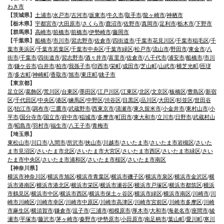
わき市
【茨城県】
土浦市
/
水戸市
/
古河市
/
坂東市
/
牛久市
/
取手市
/
龍ヶ崎市
/
神栖市
【栃木県】
宇都宮市
/
大田原市
/
さくら市
/
鹿沼市
/
佐野市
/
真岡市
/
足利市
/
栃木市
/
下野市
【群馬県】
高崎市
/
前橋市
/
前橋市
/
伊勢崎市
/
藤岡市
【千葉県】
船橋市
/
市川市
/
習志野市
/
佐倉市
/
四街道市
/
千葉市花見川区
/
千葉市稲毛区
/
千
葉市美浜区
/
千葉市若葉区
/
千葉市中央区
/
千葉市緑区
/
松戸市
/
流山市
/
野田市
/
東金市
/
八
街市
/
千葉市
/
四街道市
/
習志野市
/
酒々井市
/
富里市
/
佐倉市
/
八千代市
/
浦安市
/
船橋市
/
市川
市
/
鎌ケ谷市
/
白井市
/
柏市
/
我孫子市
/
印西市
/
栄町
/
成田市
/
芝山町
/
山武市
/
横芝光町
/
匝瑳
市
/
多古町
/
神崎町
/
香取市
/
旭市
/
東庄町
/
銚子市
【東京都】
足立区
/
葛飾区
/
荒川区
/
台東区
/
墨田区
/
江戸川区
/
江東区
/
北区
/
文京区
/
板橋区
/
豊島区
/
新宿
区
/
千代田区
/
中央区
/
港区
/
練馬区
/
中野区
/
渋谷区
/
目黒区
/
品川区
/
大田区
/
杉並区
/
世田谷
区
/
狛江市
/
調布市
/
三鷹市
/
武蔵野市
/
西東京市
/
清瀬市
/
東久留米市
/
小金井市
/
東村山市
/
小
平市
/
国分寺市
/
国立市
/
府中市
/
稲城市
/
多摩市
/
町田市
/
東大和市
/
立川市
/
日野市
/
武蔵村山
市
/
昭島市
/
羽村市
/
福生市
/
八王子市
/
青梅市
【埼玉県】
東松山市
/
川口市
/
入間市
/
所沢市
/
挟山市
/
川越市
/
さいたま市
/
さいたま市岩槻区
/
さいた
ま市見沼区
/
さいたま市北区
/
さいたま市大宮区
/
さいたま市西区
/
さいたま市緑区
/
さい
たま市中央区
/
さいたま市浦和区
/
さいたま市桜区
/
さいたま市南区
【神奈川県】
横浜市神奈川区
/
横浜市旭区
/
横浜市青葉区
/
横浜市磯子区
/
横浜市泉区
/
横浜市金沢区
/
横
浜市港南区
/
横浜市港北区
/
横浜市栄区
/
横浜市瀬谷区
/
横浜市戸塚区
/
横浜市都筑区
/
横浜
市鶴見区
/
横浜市中区
/
横浜市西区
/
横浜市保土ヶ谷区
/
横浜市緑区
/
横浜市南区
/
川崎市
/
川
崎市川崎区
/
川崎市幸区
/
川崎市中原区
/
川崎市高津区
/
川崎市宮前区
/
川崎市多摩区
/
川崎
市麻生区
/
横須賀市
/
鎌倉市
/
逗子市
/
三浦市
/
相模原市
/
厚木市
/
大和市
/
海老名市
/
座間市
/
綾
瀬市
/
平塚市
/
藤沢市
/
茅ヶ崎市
/
秦野市
/
伊勢原市
/
小田原市
/
南足柄市
/
葉山町
/
愛川町
/
寒川