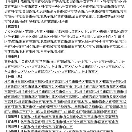
【千葉県】
船橋市
/
市川市
/
習志野市
/
佐倉市
/
四街道市
/
千葉市花見川区
/
千葉市稲毛区
/
千
葉市美浜区
/
千葉市若葉区
/
千葉市中央区
/
千葉市緑区
/
松戸市
/
流山市
/
野田市
/
東金市
/
八
街市
/
千葉市
/
四街道市
/
習志野市
/
酒々井市
/
富里市
/
佐倉市
/
八千代市
/
浦安市
/
船橋市
/
市川
市
/
鎌ケ谷市
/
白井市
/
柏市
/
我孫子市
/
印西市
/
栄町
/
成田市
/
芝山町
/
山武市
/
横芝光町
/
匝瑳
市
/
多古町
/
神崎町
/
香取市
/
旭市
/
東庄町
/
銚子市
【東京都】
足立区
/
葛飾区
/
荒川区
/
台東区
/
墨田区
/
江戸川区
/
江東区
/
北区
/
文京区
/
板橋区
/
豊島区
/
新宿
区
/
千代田区
/
中央区
/
港区
/
練馬区
/
中野区
/
渋谷区
/
目黒区
/
品川区
/
大田区
/
杉並区
/
世田谷
区
/
狛江市
/
調布市
/
三鷹市
/
武蔵野市
/
西東京市
/
清瀬市
/
東久留米市
/
小金井市
/
東村山市
/
小
平市
/
国分寺市
/
国立市
/
府中市
/
稲城市
/
多摩市
/
町田市
/
東大和市
/
立川市
/
日野市
/
武蔵村山
市
/
昭島市
/
羽村市
/
福生市
/
八王子市
/
青梅市
【埼玉県】
東松山市
/
川口市
/
入間市
/
所沢市
/
挟山市
/
川越市
/
さいたま市
/
さいたま市岩槻区
/
さいた
ま市見沼区
/
さいたま市北区
/
さいたま市大宮区
/
さいたま市西区
/
さいたま市緑区
/
さい
たま市中央区
/
さいたま市浦和区
/
さいたま市桜区
/
さいたま市南区
【神奈川県】
横浜市神奈川区
/
横浜市旭区
/
横浜市青葉区
/
横浜市磯子区
/
横浜市泉区
/
横浜市金沢区
/
横
浜市港南区
/
横浜市港北区
/
横浜市栄区
/
横浜市瀬谷区
/
横浜市戸塚区
/
横浜市都筑区
/
横浜
市鶴見区
/
横浜市中区
/
横浜市西区
/
横浜市保土ヶ谷区
/
横浜市緑区
/
横浜市南区
/
川崎市
/
川
崎市川崎区
/
川崎市幸区
/
川崎市中原区
/
川崎市高津区
/
川崎市宮前区
/
川崎市多摩区
/
川崎
市麻生区
/
横須賀市
/
鎌倉市
/
逗子市
/
三浦市
/
相模原市
/
厚木市
/
大和市
/
海老名市
/
座間市
/
綾
瀬市
/
平塚市
/
藤沢市
/
茅ヶ崎市
/
秦野市
/
伊勢原市
/
小田原市
/
南足柄市
/
葉山町
/
愛川町
/
寒川
町
/
大磯町
/
二宮町
/
中井町
/
大井町
/
松田町
/
山北町
/
開成町
/
箱根町
/
真鶴町
/
湯河原町
【新潟県】
長岡市
/
上越市
/
柏崎市
/
五泉市
/
糸魚川市
/
妙高市
/
三条市
/
燕市
/
阿賀野市
【富山県】
氷見市
/
高岡市
/
滑川市
/
魚津市
/
射水市
/
小矢部市
/
砺波市
/
南砺市
/
富山市
【石川県】
七尾市
/
金沢市
/
小松市
/
加賀市
/
白山市
【山梨県】
北杜市
/
甲斐市
/
甲府市
/
南アルプス市
/
笛吹市
/
富士河口湖町
/
都留市