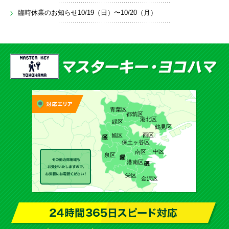
臨時休業のお知らせ10/19（日）〜10/20（月）
青葉区
都筑区
港北区
緑区
鶴見区
西区
旭区
保土ヶ谷区
中区
南区
泉区
港南区
栄区
金沢区