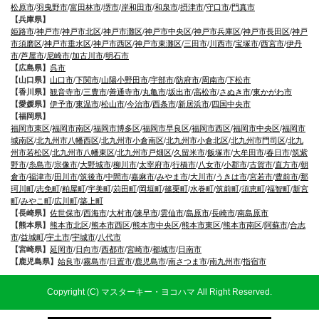
松原市
/
羽曳野市
/
富田林市
/
堺市
/
岸和田市
/
和泉市
/
摂津市
/
守口市
/
門真市
【兵庫県】
姫路市
/
神戸市
/
神戸市北区
/
神戸市灘区
/
神戸市中央区
/
神戸市兵庫区
/
神戸市長田区
/
神戸
市須磨区
/
神戸市垂水区
/
神戸市西区
/
神戸市東灘区
/
三田市
/
川西市
/
宝塚市
/
西宮市
/
伊丹
市
/
芦屋市
/
尼崎市
/
加古川市
/
明石市
【広島県】
呉市
【山口県】
山口市
/
下関市
/
山陽小野田市
/
宇部市
/
防府市
/
周南市
/
下松市
【香川県】
観音寺市
/
三豊市
/
善通寺市
/
丸亀市
/
坂出市
/
高松市
/
さぬき市
/
東かがわ市
【愛媛県】
伊予市
/
東温市
/
松山市
/
今治市
/
西条市
/
新居浜市
/
四国中央市
【福岡県】
福岡市東区
/
福岡市南区
/
福岡市博多区
/
福岡市早良区
/
福岡市西区
/
福岡市中央区
/
福岡市
城南区
/
北九州市八幡西区
/
北九州市小倉南区
/
北九州市小倉北区
/
北九州市門司区
/
北九
州市若松区
/
北九州市八幡東区
/
北九州市戸畑区
/
久留米市
/
飯塚市
/
大牟田市
/
春日市
/
筑紫
野市
/
糸島市
/
宗像市
/
大野城市
/
柳川市
/
太宰府市
/
行橋市
/
八女市
/
小郡市
/
古賀市
/
直方市
/
朝
倉市
/
福津市
/
田川市
/
筑後市
/
中間市
/
嘉麻市
/
みやま市
/
大川市
/
うきは市
/
宮若市
/
豊前市
/
那
珂川町
/
志免町
/
粕屋町
/
宇美町
/
苅田町
/
岡垣町
/
篠栗町
/
水巻町
/
筑前町
/
須恵町
/
福智町
/
新宮
町
/
みやこ町
/
広川町
/
築上町
【長崎県】
佐世保市
/
西海市
/
大村市
/
諫早市
/
雲仙市
/
島原市
/
長崎市
/
南島原市
【熊本県】
熊本市北区
/
熊本市西区
/
熊本市中央区
/
熊本市東区
/
熊本市南区
/
阿蘇市
/
合志
市
/
益城町
/
宇土市
/
宇城市
/
八代市
【宮崎県】
延岡市
/
日向市
/
西都市
/
宮崎市
/
都城市
/
日南市
【鹿児島県】
始良市
/
霧島市
/
日置市
/
鹿児島市
/
南さつま市
/
南九州市
/
指宿市
Copyright (C) マスターキー・ヨコハマ All Right Reserved.