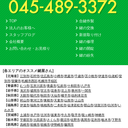
TOP
合鍵作製
法人のお客様へ
鍵の交換
スタッフブログ
新規取り付け
会社概要
鍵の修理
お問い合わせ・お見積り
鍵の開錠
鍵の紛失
[各エリアのオススメ鍵屋さん]
【北海道】
江別市
/
石狩市
/
北広島市
/
小樽市
/
恵庭市
/
千歳市
/
苫小牧市
/
伊達市
/
白老町
/
登
別市
/
室蘭市
/
札幌市西区
/
札幌市手稲区
【青森県】
むつ市
/
五所川原市
/
青森市
/
弘前市
/
十和田市
/
八戸市
【岩手県】
滝沢市
/
盛岡市
/
宮古市
/
花巻市
/
北上市
/
奥州市
/
一関市
【秋田県】
大館市
/
能代市
/
秋田市
/
大仙市
/
横手市
/
由利本荘市
【山形県】
村山市
/
寒河江市
/
東根市
/
天童市
/
山形市
/
上山市
【福島県】
伊達市
/
福島市
/
南相馬市
/
二本松市
/
会津若松市
/
郡山市
/
須賀川市
/
白河市
/
い
わき市
【茨城県】
土浦市
/
水戸市
/
古河市
/
坂東市
/
牛久市
/
取手市
/
龍ヶ崎市
/
神栖市
【栃木県】
宇都宮市
/
大田原市
/
さくら市
/
鹿沼市
/
佐野市
/
真岡市
/
足利市
/
栃木市
/
下野市
【群馬県】
高崎市
/
前橋市
/
前橋市
/
伊勢崎市
/
藤岡市