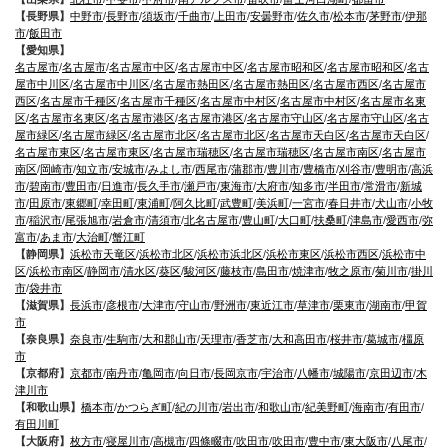
【長野県】
中野市
/
長野市
/
須坂市
/
千曲市
/
上田市
/
安曇野市
/
佐久市
/
松本市
/
茅野市
/
伊那
市
/
飯田市
【愛知県】
名古屋市
/
名古屋市
/
名古屋市中区
/
名古屋市中区
/
名古屋市昭和区
/
名古屋市昭和区
/
名古
屋市中川区
/
名古屋市中川区
/
名古屋市熱田区
/
名古屋市熱田区
/
名古屋市西区
/
名古屋市
西区
/
名古屋市千種区
/
名古屋市千種区
/
名古屋市中村区
/
名古屋市中村区
/
名古屋市名東
区
/
名古屋市名東区
/
名古屋市港区
/
名古屋市港区
/
名古屋市守山区
/
名古屋市守山区
/
名古
屋市緑区
/
名古屋市緑区
/
名古屋市北区
/
名古屋市北区
/
名古屋市天白区
/
名古屋市天白区
/
名古屋市東区
/
名古屋市東区
/
名古屋市瑞穂区
/
名古屋市瑞穂区
/
名古屋市南区
/
名古屋市
南区
/
岡崎市
/
知立市
/
安城市
/
みよし市
/
西尾市
/
蒲郡市
/
豊川市
/
豊橋市
/
刈谷市
/
豊明市
/
高浜
市
/
碧南市
/
豊田市
/
日進市
/
長久手市
/
瀬戸市
/
東海市
/
大府市
/
知多市
/
半田市
/
常滑市
/
新城
市
/
田原市
/
東郷町
/
幸田町
/
東浦町
/
阿久比町
/
武豊町
/
美浜町
/
一宮市
/
春日井市
/
犬山市
/
小牧
市
/
稲沢市
/
尾張旭市
/
岩倉市
/
清須市
/
北名古屋市
/
豊山町
/
大口町
/
扶桑町
/
津島市
/
愛西市
/
弥
富市
/
あま市
/
大治町
/
蟹江町
【静岡県】
浜松市天竜区
/
浜松市北区
/
浜松市浜北区
/
浜松市東区
/
浜松市西区
/
浜松市中
区
/
浜松市南区
/
静岡市
/
清水区
/
葵区
/
駿河区
/
藤枝市
/
島田市
/
焼津市
/
牧之原市
/
菊川市
/
掛川
市
/
袋井市
【滋賀県】
長浜市
/
彦根市
/
大津市
/
守山市
/
野洲市
/
東近江市
/
草津市
/
栗東市
/
湖南市
/
甲賀
市
【奈良県】
奈良市
/
生駒市
/
大和郡山市
/
天理市
/
香芝市
/
大和高田市
/
桜井市
/
葛城市
/
橿原
市
【京都府】
京都市
/
南丹市
/
亀岡市
/
向日市
/
長岡京市
/
宇治市
/
八幡市
/
城陽市
/
京田辺市
/
木
津川市
【和歌山県】
橋本市
/
かつらぎ町
/
紀の川市
/
岩出市
/
和歌山市
/
紀美野町
/
海南市
/
有田市
/
有田川町
【大阪府】
枚方市
/
寝屋川市
/
高槻市
/
四條畷市
/
吹田市
/
吹田市
/
豊中市
/
東大阪市
/
八尾市
/