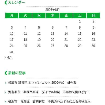
2026年8月
月
火
水
木
金
土
日
1
2
3
4
5
6
7
8
9
10
11
12
13
14
15
16
17
18
19
20
21
22
23
24
25
26
27
28
29
30
31
« 4月
横浜市 瀬谷区 ミツビシ コルト 2009年式 鍵作製
海老名市 業務用金庫 ダイヤル解錠 非破壊で開けます！
横浜市 青葉区 玄関解錠 子供のいたずらによる異物混入