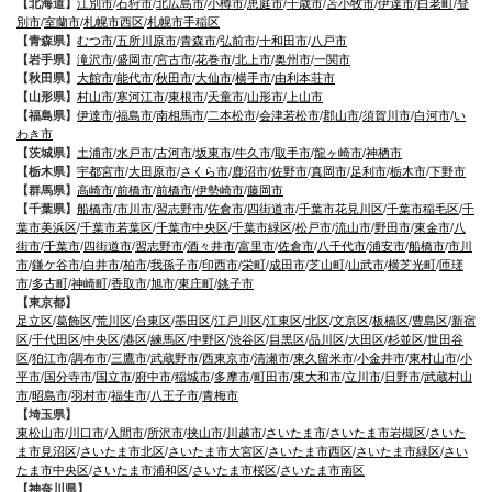
【北海道】
江別市
/
石狩市
/
北広島市
/
小樽市
/
恵庭市
/
千歳市
/
苫小牧市
/
伊達市
/
白老町
/
登
別市
/
室蘭市
/
札幌市西区
/
札幌市手稲区
【青森県】
むつ市
/
五所川原市
/
青森市
/
弘前市
/
十和田市
/
八戸市
【岩手県】
滝沢市
/
盛岡市
/
宮古市
/
花巻市
/
北上市
/
奥州市
/
一関市
【秋田県】
大館市
/
能代市
/
秋田市
/
大仙市
/
横手市
/
由利本荘市
【山形県】
村山市
/
寒河江市
/
東根市
/
天童市
/
山形市
/
上山市
【福島県】
伊達市
/
福島市
/
南相馬市
/
二本松市
/
会津若松市
/
郡山市
/
須賀川市
/
白河市
/
い
わき市
【茨城県】
土浦市
/
水戸市
/
古河市
/
坂東市
/
牛久市
/
取手市
/
龍ヶ崎市
/
神栖市
【栃木県】
宇都宮市
/
大田原市
/
さくら市
/
鹿沼市
/
佐野市
/
真岡市
/
足利市
/
栃木市
/
下野市
【群馬県】
高崎市
/
前橋市
/
前橋市
/
伊勢崎市
/
藤岡市
【千葉県】
船橋市
/
市川市
/
習志野市
/
佐倉市
/
四街道市
/
千葉市花見川区
/
千葉市稲毛区
/
千
葉市美浜区
/
千葉市若葉区
/
千葉市中央区
/
千葉市緑区
/
松戸市
/
流山市
/
野田市
/
東金市
/
八
街市
/
千葉市
/
四街道市
/
習志野市
/
酒々井市
/
富里市
/
佐倉市
/
八千代市
/
浦安市
/
船橋市
/
市川
市
/
鎌ケ谷市
/
白井市
/
柏市
/
我孫子市
/
印西市
/
栄町
/
成田市
/
芝山町
/
山武市
/
横芝光町
/
匝瑳
市
/
多古町
/
神崎町
/
香取市
/
旭市
/
東庄町
/
銚子市
【東京都】
足立区
/
葛飾区
/
荒川区
/
台東区
/
墨田区
/
江戸川区
/
江東区
/
北区
/
文京区
/
板橋区
/
豊島区
/
新宿
区
/
千代田区
/
中央区
/
港区
/
練馬区
/
中野区
/
渋谷区
/
目黒区
/
品川区
/
大田区
/
杉並区
/
世田谷
区
/
狛江市
/
調布市
/
三鷹市
/
武蔵野市
/
西東京市
/
清瀬市
/
東久留米市
/
小金井市
/
東村山市
/
小
平市
/
国分寺市
/
国立市
/
府中市
/
稲城市
/
多摩市
/
町田市
/
東大和市
/
立川市
/
日野市
/
武蔵村山
市
/
昭島市
/
羽村市
/
福生市
/
八王子市
/
青梅市
【埼玉県】
東松山市
/
川口市
/
入間市
/
所沢市
/
挟山市
/
川越市
/
さいたま市
/
さいたま市岩槻区
/
さいた
ま市見沼区
/
さいたま市北区
/
さいたま市大宮区
/
さいたま市西区
/
さいたま市緑区
/
さい
たま市中央区
/
さいたま市浦和区
/
さいたま市桜区
/
さいたま市南区
【神奈川県】