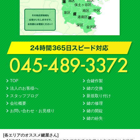
西区
旭区
保土ヶ谷区
中区
南区
泉区
港南区
栄区
金沢区
TOP
合鍵作製
法人のお客様へ
鍵の交換
スタッフブログ
新規取り付け
会社概要
鍵の修理
お問い合わせ・お見積り
鍵の開錠
鍵の紛失
[各エリアのオススメ鍵屋さん]