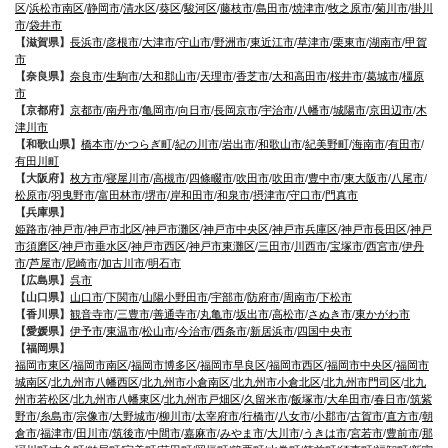
区
/
浜松市南区
/
静岡市
/
清水区
/
葵区
/
駿河区
/
藤枝市
/
島田市
/
焼津市
/
牧之原市
/
菊川市
/
掛川
市
/
袋井市
【滋賀県】
長浜市
/
彦根市
/
大津市
/
守山市
/
野洲市
/
東近江市
/
草津市
/
栗東市
/
湖南市
/
甲賀
市
【奈良県】
奈良市
/
生駒市
/
大和郡山市
/
天理市
/
香芝市
/
大和高田市
/
桜井市
/
葛城市
/
橿原
市
【京都府】
京都市
/
南丹市
/
亀岡市
/
向日市
/
長岡京市
/
宇治市
/
八幡市
/
城陽市
/
京田辺市
/
木
津川市
【和歌山県】
橋本市
/
かつらぎ町
/
紀の川市
/
岩出市
/
和歌山市
/
紀美野町
/
海南市
/
有田市
/
有田川町
【大阪府】
枚方市
/
寝屋川市
/
高槻市
/
四條畷市
/
吹田市
/
吹田市
/
豊中市
/
東大阪市
/
八尾市
/
松原市
/
羽曳野市
/
富田林市
/
堺市
/
岸和田市
/
和泉市
/
摂津市
/
守口市
/
門真市
【兵庫県】
姫路市
/
神戸市
/
神戸市北区
/
神戸市灘区
/
神戸市中央区
/
神戸市兵庫区
/
神戸市長田区
/
神戸
市須磨区
/
神戸市垂水区
/
神戸市西区
/
神戸市東灘区
/
三田市
/
川西市
/
宝塚市
/
西宮市
/
伊丹
市
/
芦屋市
/
尼崎市
/
加古川市
/
明石市
【広島県】
呉市
【山口県】
山口市
/
下関市
/
山陽小野田市
/
宇部市
/
防府市
/
周南市
/
下松市
【香川県】
観音寺市
/
三豊市
/
善通寺市
/
丸亀市
/
坂出市
/
高松市
/
さぬき市
/
東かがわ市
【愛媛県】
伊予市
/
東温市
/
松山市
/
今治市
/
西条市
/
新居浜市
/
四国中央市
【福岡県】
福岡市東区
/
福岡市南区
/
福岡市博多区
/
福岡市早良区
/
福岡市西区
/
福岡市中央区
/
福岡市
城南区
/
北九州市八幡西区
/
北九州市小倉南区
/
北九州市小倉北区
/
北九州市門司区
/
北九
州市若松区
/
北九州市八幡東区
/
北九州市戸畑区
/
久留米市
/
飯塚市
/
大牟田市
/
春日市
/
筑紫
野市
/
糸島市
/
宗像市
/
大野城市
/
柳川市
/
太宰府市
/
行橋市
/
八女市
/
小郡市
/
古賀市
/
直方市
/
朝
倉市
/
福津市
/
田川市
/
筑後市
/
中間市
/
嘉麻市
/
みやま市
/
大川市
/
うきは市
/
宮若市
/
豊前市
/
那