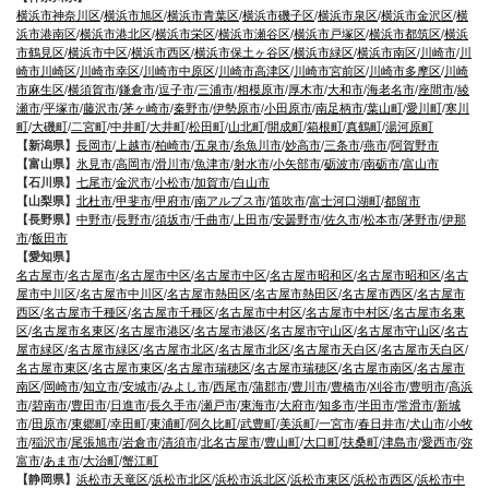
横浜市神奈川区
/
横浜市旭区
/
横浜市青葉区
/
横浜市磯子区
/
横浜市泉区
/
横浜市金沢区
/
横
浜市港南区
/
横浜市港北区
/
横浜市栄区
/
横浜市瀬谷区
/
横浜市戸塚区
/
横浜市都筑区
/
横浜
市鶴見区
/
横浜市中区
/
横浜市西区
/
横浜市保土ヶ谷区
/
横浜市緑区
/
横浜市南区
/
川崎市
/
川
崎市川崎区
/
川崎市幸区
/
川崎市中原区
/
川崎市高津区
/
川崎市宮前区
/
川崎市多摩区
/
川崎
市麻生区
/
横須賀市
/
鎌倉市
/
逗子市
/
三浦市
/
相模原市
/
厚木市
/
大和市
/
海老名市
/
座間市
/
綾
瀬市
/
平塚市
/
藤沢市
/
茅ヶ崎市
/
秦野市
/
伊勢原市
/
小田原市
/
南足柄市
/
葉山町
/
愛川町
/
寒川
町
/
大磯町
/
二宮町
/
中井町
/
大井町
/
松田町
/
山北町
/
開成町
/
箱根町
/
真鶴町
/
湯河原町
【新潟県】
長岡市
/
上越市
/
柏崎市
/
五泉市
/
糸魚川市
/
妙高市
/
三条市
/
燕市
/
阿賀野市
【富山県】
氷見市
/
高岡市
/
滑川市
/
魚津市
/
射水市
/
小矢部市
/
砺波市
/
南砺市
/
富山市
【石川県】
七尾市
/
金沢市
/
小松市
/
加賀市
/
白山市
【山梨県】
北杜市
/
甲斐市
/
甲府市
/
南アルプス市
/
笛吹市
/
富士河口湖町
/
都留市
【長野県】
中野市
/
長野市
/
須坂市
/
千曲市
/
上田市
/
安曇野市
/
佐久市
/
松本市
/
茅野市
/
伊那
市
/
飯田市
【愛知県】
名古屋市
/
名古屋市
/
名古屋市中区
/
名古屋市中区
/
名古屋市昭和区
/
名古屋市昭和区
/
名古
屋市中川区
/
名古屋市中川区
/
名古屋市熱田区
/
名古屋市熱田区
/
名古屋市西区
/
名古屋市
西区
/
名古屋市千種区
/
名古屋市千種区
/
名古屋市中村区
/
名古屋市中村区
/
名古屋市名東
区
/
名古屋市名東区
/
名古屋市港区
/
名古屋市港区
/
名古屋市守山区
/
名古屋市守山区
/
名古
屋市緑区
/
名古屋市緑区
/
名古屋市北区
/
名古屋市北区
/
名古屋市天白区
/
名古屋市天白区
/
名古屋市東区
/
名古屋市東区
/
名古屋市瑞穂区
/
名古屋市瑞穂区
/
名古屋市南区
/
名古屋市
南区
/
岡崎市
/
知立市
/
安城市
/
みよし市
/
西尾市
/
蒲郡市
/
豊川市
/
豊橋市
/
刈谷市
/
豊明市
/
高浜
市
/
碧南市
/
豊田市
/
日進市
/
長久手市
/
瀬戸市
/
東海市
/
大府市
/
知多市
/
半田市
/
常滑市
/
新城
市
/
田原市
/
東郷町
/
幸田町
/
東浦町
/
阿久比町
/
武豊町
/
美浜町
/
一宮市
/
春日井市
/
犬山市
/
小牧
市
/
稲沢市
/
尾張旭市
/
岩倉市
/
清須市
/
北名古屋市
/
豊山町
/
大口町
/
扶桑町
/
津島市
/
愛西市
/
弥
富市
/
あま市
/
大治町
/
蟹江町
【静岡県】
浜松市天竜区
/
浜松市北区
/
浜松市浜北区
/
浜松市東区
/
浜松市西区
/
浜松市中