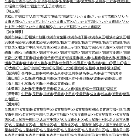
平市
/
国分寺市
/
国立市
/
府中市
/
稲城市
/
多摩市
/
町田市
/
東大和市
/
立川市
/
日野市
/
武蔵村山
市
/
昭島市
/
羽村市
/
福生市
/
八王子市
/
青梅市
【埼玉県】
東松山市
/
川口市
/
入間市
/
所沢市
/
挟山市
/
川越市
/
さいたま市
/
さいたま市岩槻区
/
さいた
ま市見沼区
/
さいたま市北区
/
さいたま市大宮区
/
さいたま市西区
/
さいたま市緑区
/
さい
たま市中央区
/
さいたま市浦和区
/
さいたま市桜区
/
さいたま市南区
【神奈川県】
横浜市神奈川区
/
横浜市旭区
/
横浜市青葉区
/
横浜市磯子区
/
横浜市泉区
/
横浜市金沢区
/
横
浜市港南区
/
横浜市港北区
/
横浜市栄区
/
横浜市瀬谷区
/
横浜市戸塚区
/
横浜市都筑区
/
横浜
市鶴見区
/
横浜市中区
/
横浜市西区
/
横浜市保土ヶ谷区
/
横浜市緑区
/
横浜市南区
/
川崎市
/
川
崎市川崎区
/
川崎市幸区
/
川崎市中原区
/
川崎市高津区
/
川崎市宮前区
/
川崎市多摩区
/
川崎
市麻生区
/
横須賀市
/
鎌倉市
/
逗子市
/
三浦市
/
相模原市
/
厚木市
/
大和市
/
海老名市
/
座間市
/
綾
瀬市
/
平塚市
/
藤沢市
/
茅ヶ崎市
/
秦野市
/
伊勢原市
/
小田原市
/
南足柄市
/
葉山町
/
愛川町
/
寒川
町
/
大磯町
/
二宮町
/
中井町
/
大井町
/
松田町
/
山北町
/
開成町
/
箱根町
/
真鶴町
/
湯河原町
【新潟県】
長岡市
/
上越市
/
柏崎市
/
五泉市
/
糸魚川市
/
妙高市
/
三条市
/
燕市
/
阿賀野市
【富山県】
氷見市
/
高岡市
/
滑川市
/
魚津市
/
射水市
/
小矢部市
/
砺波市
/
南砺市
/
富山市
【石川県】
七尾市
/
金沢市
/
小松市
/
加賀市
/
白山市
【山梨県】
北杜市
/
甲斐市
/
甲府市
/
南アルプス市
/
笛吹市
/
富士河口湖町
/
都留市
【長野県】
中野市
/
長野市
/
須坂市
/
千曲市
/
上田市
/
安曇野市
/
佐久市
/
松本市
/
茅野市
/
伊那
市
/
飯田市
【愛知県】
名古屋市
/
名古屋市
/
名古屋市中区
/
名古屋市中区
/
名古屋市昭和区
/
名古屋市昭和区
/
名古
屋市中川区
/
名古屋市中川区
/
名古屋市熱田区
/
名古屋市熱田区
/
名古屋市西区
/
名古屋市
西区
/
名古屋市千種区
/
名古屋市千種区
/
名古屋市中村区
/
名古屋市中村区
/
名古屋市名東
区
/
名古屋市名東区
/
名古屋市港区
/
名古屋市港区
/
名古屋市守山区
/
名古屋市守山区
/
名古
屋市緑区
/
名古屋市緑区
/
名古屋市北区
/
名古屋市北区
/
名古屋市天白区
/
名古屋市天白区
/
名古屋市東区
/
名古屋市東区
/
名古屋市瑞穂区
/
名古屋市瑞穂区
/
名古屋市南区
/
名古屋市