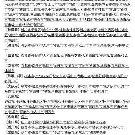
南区
/
岡崎市
/
知立市
/
安城市
/
みよし市
/
西尾市
/
蒲郡市
/
豊川市
/
豊橋市
/
刈谷市
/
豊明市
/
高浜
市
/
碧南市
/
豊田市
/
日進市
/
長久手市
/
瀬戸市
/
東海市
/
大府市
/
知多市
/
半田市
/
常滑市
/
新城
市
/
田原市
/
東郷町
/
幸田町
/
東浦町
/
阿久比町
/
武豊町
/
美浜町
/
一宮市
/
春日井市
/
犬山市
/
小牧
市
/
稲沢市
/
尾張旭市
/
岩倉市
/
清須市
/
北名古屋市
/
豊山町
/
大口町
/
扶桑町
/
津島市
/
愛西市
/
弥
富市
/
あま市
/
大治町
/
蟹江町
【静岡県】
浜松市天竜区
/
浜松市北区
/
浜松市浜北区
/
浜松市東区
/
浜松市西区
/
浜松市中
区
/
浜松市南区
/
静岡市
/
清水区
/
葵区
/
駿河区
/
藤枝市
/
島田市
/
焼津市
/
牧之原市
/
菊川市
/
掛川
市
/
袋井市
【滋賀県】
長浜市
/
彦根市
/
大津市
/
守山市
/
野洲市
/
東近江市
/
草津市
/
栗東市
/
湖南市
/
甲賀
市
【奈良県】
奈良市
/
生駒市
/
大和郡山市
/
天理市
/
香芝市
/
大和高田市
/
桜井市
/
葛城市
/
橿原
市
【京都府】
京都市
/
南丹市
/
亀岡市
/
向日市
/
長岡京市
/
宇治市
/
八幡市
/
城陽市
/
京田辺市
/
木
津川市
【和歌山県】
橋本市
/
かつらぎ町
/
紀の川市
/
岩出市
/
和歌山市
/
紀美野町
/
海南市
/
有田市
/
有田川町
【大阪府】
枚方市
/
寝屋川市
/
高槻市
/
四條畷市
/
吹田市
/
吹田市
/
豊中市
/
東大阪市
/
八尾市
/
松原市
/
羽曳野市
/
富田林市
/
堺市
/
岸和田市
/
和泉市
/
摂津市
/
守口市
/
門真市
【兵庫県】
姫路市
/
神戸市
/
神戸市北区
/
神戸市灘区
/
神戸市中央区
/
神戸市兵庫区
/
神戸市長田区
/
神戸
市須磨区
/
神戸市垂水区
/
神戸市西区
/
神戸市東灘区
/
三田市
/
川西市
/
宝塚市
/
西宮市
/
伊丹
市
/
芦屋市
/
尼崎市
/
加古川市
/
明石市
【広島県】
呉市
【山口県】
山口市
/
下関市
/
山陽小野田市
/
宇部市
/
防府市
/
周南市
/
下松市
【香川県】
観音寺市
/
三豊市
/
善通寺市
/
丸亀市
/
坂出市
/
高松市
/
さぬき市
/
東かがわ市
【愛媛県】
伊予市
/
東温市
/
松山市
/
今治市
/
西条市
/
新居浜市
/
四国中央市