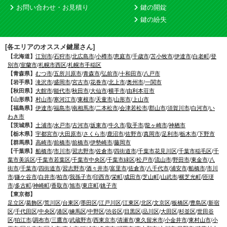
お問い合わせ・お見積り
鍵の開錠
鍵の紛失
[各エリアのオススメ鍵屋さん]
【北海道】
江別市
/
石狩市
/
北広島市
/
小樽市
/
恵庭市
/
千歳市
/
苫小牧市
/
伊達市
/
白老町
/
登
別市
/
室蘭市
/
札幌市西区
/
札幌市手稲区
【青森県】
むつ市
/
五所川原市
/
青森市
/
弘前市
/
十和田市
/
八戸市
【岩手県】
滝沢市
/
盛岡市
/
宮古市
/
花巻市
/
北上市
/
奥州市
/
一関市
【秋田県】
大館市
/
能代市
/
秋田市
/
大仙市
/
横手市
/
由利本荘市
【山形県】
村山市
/
寒河江市
/
東根市
/
天童市
/
山形市
/
上山市
【福島県】
伊達市
/
福島市
/
南相馬市
/
二本松市
/
会津若松市
/
郡山市
/
須賀川市
/
白河市
/
い
わき市
【茨城県】
土浦市
/
水戸市
/
古河市
/
坂東市
/
牛久市
/
取手市
/
龍ヶ崎市
/
神栖市
【栃木県】
宇都宮市
/
大田原市
/
さくら市
/
鹿沼市
/
佐野市
/
真岡市
/
足利市
/
栃木市
/
下野市
【群馬県】
高崎市
/
前橋市
/
前橋市
/
伊勢崎市
/
藤岡市
【千葉県】
船橋市
/
市川市
/
習志野市
/
佐倉市
/
四街道市
/
千葉市花見川区
/
千葉市稲毛区
/
千
葉市美浜区
/
千葉市若葉区
/
千葉市中央区
/
千葉市緑区
/
松戸市
/
流山市
/
野田市
/
東金市
/
八
街市
/
千葉市
/
四街道市
/
習志野市
/
酒々井市
/
富里市
/
佐倉市
/
八千代市
/
浦安市
/
船橋市
/
市川
市
/
鎌ケ谷市
/
白井市
/
柏市
/
我孫子市
/
印西市
/
栄町
/
成田市
/
芝山町
/
山武市
/
横芝光町
/
匝瑳
市
/
多古町
/
神崎町
/
香取市
/
旭市
/
東庄町
/
銚子市
【東京都】
足立区
/
葛飾区
/
荒川区
/
台東区
/
墨田区
/
江戸川区
/
江東区
/
北区
/
文京区
/
板橋区
/
豊島区
/
新宿
区
/
千代田区
/
中央区
/
港区
/
練馬区
/
中野区
/
渋谷区
/
目黒区
/
品川区
/
大田区
/
杉並区
/
世田谷
区
/
狛江市
/
調布市
/
三鷹市
/
武蔵野市
/
西東京市
/
清瀬市
/
東久留米市
/
小金井市
/
東村山市
/
小