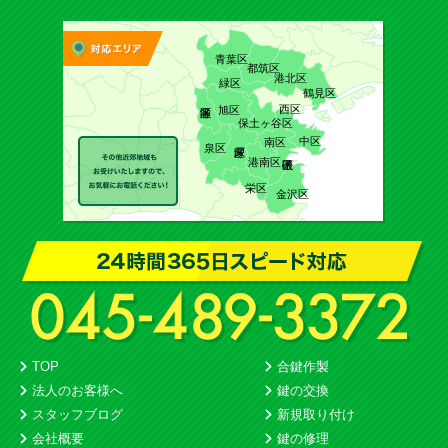
青葉区
都筑区
港北区
緑区
鶴見区
西区
旭区
保土ヶ谷区
中区
南区
泉区
港南区
栄区
金沢区
TOP
合鍵作製
法人のお客様へ
鍵の交換
スタッフブログ
新規取り付け
会社概要
鍵の修理