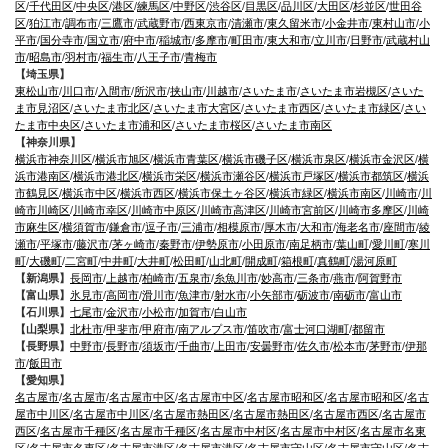
区
/
千代田区
/
中央区
/
港区
/
練馬区
/
中野区
/
渋谷区
/
目黒区
/
品川区
/
大田区
/
杉並区
/
世田谷
区
/
狛江市
/
調布市
/
三鷹市
/
武蔵野市
/
西東京市
/
清瀬市
/
東久留米市
/
小金井市
/
東村山市
/
小
平市
/
国分寺市
/
国立市
/
府中市
/
稲城市
/
多摩市
/
町田市
/
東大和市
/
立川市
/
日野市
/
武蔵村山
市
/
昭島市
/
羽村市
/
福生市
/
八王子市
/
青梅市
【埼玉県】
東松山市
/
川口市
/
入間市
/
所沢市
/
挟山市
/
川越市
/
さいたま市
/
さいたま市岩槻区
/
さいた
ま市見沼区
/
さいたま市北区
/
さいたま市大宮区
/
さいたま市西区
/
さいたま市緑区
/
さい
たま市中央区
/
さいたま市浦和区
/
さいたま市桜区
/
さいたま市南区
【神奈川県】
横浜市神奈川区
/
横浜市旭区
/
横浜市青葉区
/
横浜市磯子区
/
横浜市泉区
/
横浜市金沢区
/
横
浜市港南区
/
横浜市港北区
/
横浜市栄区
/
横浜市瀬谷区
/
横浜市戸塚区
/
横浜市都筑区
/
横浜
市鶴見区
/
横浜市中区
/
横浜市西区
/
横浜市保土ヶ谷区
/
横浜市緑区
/
横浜市南区
/
川崎市
/
川
崎市川崎区
/
川崎市幸区
/
川崎市中原区
/
川崎市高津区
/
川崎市宮前区
/
川崎市多摩区
/
川崎
市麻生区
/
横須賀市
/
鎌倉市
/
逗子市
/
三浦市
/
相模原市
/
厚木市
/
大和市
/
海老名市
/
座間市
/
綾
瀬市
/
平塚市
/
藤沢市
/
茅ヶ崎市
/
秦野市
/
伊勢原市
/
小田原市
/
南足柄市
/
葉山町
/
愛川町
/
寒川
町
/
大磯町
/
二宮町
/
中井町
/
大井町
/
松田町
/
山北町
/
開成町
/
箱根町
/
真鶴町
/
湯河原町
【新潟県】
長岡市
/
上越市
/
柏崎市
/
五泉市
/
糸魚川市
/
妙高市
/
三条市
/
燕市
/
阿賀野市
【富山県】
氷見市
/
高岡市
/
滑川市
/
魚津市
/
射水市
/
小矢部市
/
砺波市
/
南砺市
/
富山市
【石川県】
七尾市
/
金沢市
/
小松市
/
加賀市
/
白山市
【山梨県】
北杜市
/
甲斐市
/
甲府市
/
南アルプス市
/
笛吹市
/
富士河口湖町
/
都留市
【長野県】
中野市
/
長野市
/
須坂市
/
千曲市
/
上田市
/
安曇野市
/
佐久市
/
松本市
/
茅野市
/
伊那
市
/
飯田市
【愛知県】
名古屋市
/
名古屋市
/
名古屋市中区
/
名古屋市中区
/
名古屋市昭和区
/
名古屋市昭和区
/
名古
屋市中川区
/
名古屋市中川区
/
名古屋市熱田区
/
名古屋市熱田区
/
名古屋市西区
/
名古屋市
西区
/
名古屋市千種区
/
名古屋市千種区
/
名古屋市中村区
/
名古屋市中村区
/
名古屋市名東