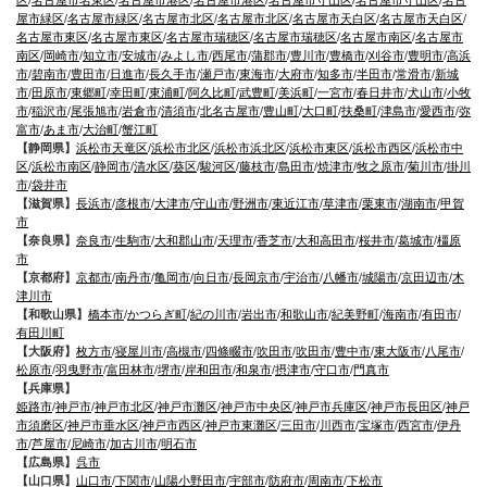
区
/
名古屋市名東区
/
名古屋市港区
/
名古屋市港区
/
名古屋市守山区
/
名古屋市守山区
/
名古
屋市緑区
/
名古屋市緑区
/
名古屋市北区
/
名古屋市北区
/
名古屋市天白区
/
名古屋市天白区
/
名古屋市東区
/
名古屋市東区
/
名古屋市瑞穂区
/
名古屋市瑞穂区
/
名古屋市南区
/
名古屋市
南区
/
岡崎市
/
知立市
/
安城市
/
みよし市
/
西尾市
/
蒲郡市
/
豊川市
/
豊橋市
/
刈谷市
/
豊明市
/
高浜
市
/
碧南市
/
豊田市
/
日進市
/
長久手市
/
瀬戸市
/
東海市
/
大府市
/
知多市
/
半田市
/
常滑市
/
新城
市
/
田原市
/
東郷町
/
幸田町
/
東浦町
/
阿久比町
/
武豊町
/
美浜町
/
一宮市
/
春日井市
/
犬山市
/
小牧
市
/
稲沢市
/
尾張旭市
/
岩倉市
/
清須市
/
北名古屋市
/
豊山町
/
大口町
/
扶桑町
/
津島市
/
愛西市
/
弥
富市
/
あま市
/
大治町
/
蟹江町
【静岡県】
浜松市天竜区
/
浜松市北区
/
浜松市浜北区
/
浜松市東区
/
浜松市西区
/
浜松市中
区
/
浜松市南区
/
静岡市
/
清水区
/
葵区
/
駿河区
/
藤枝市
/
島田市
/
焼津市
/
牧之原市
/
菊川市
/
掛川
市
/
袋井市
【滋賀県】
長浜市
/
彦根市
/
大津市
/
守山市
/
野洲市
/
東近江市
/
草津市
/
栗東市
/
湖南市
/
甲賀
市
【奈良県】
奈良市
/
生駒市
/
大和郡山市
/
天理市
/
香芝市
/
大和高田市
/
桜井市
/
葛城市
/
橿原
市
【京都府】
京都市
/
南丹市
/
亀岡市
/
向日市
/
長岡京市
/
宇治市
/
八幡市
/
城陽市
/
京田辺市
/
木
津川市
【和歌山県】
橋本市
/
かつらぎ町
/
紀の川市
/
岩出市
/
和歌山市
/
紀美野町
/
海南市
/
有田市
/
有田川町
【大阪府】
枚方市
/
寝屋川市
/
高槻市
/
四條畷市
/
吹田市
/
吹田市
/
豊中市
/
東大阪市
/
八尾市
/
松原市
/
羽曳野市
/
富田林市
/
堺市
/
岸和田市
/
和泉市
/
摂津市
/
守口市
/
門真市
【兵庫県】
姫路市
/
神戸市
/
神戸市北区
/
神戸市灘区
/
神戸市中央区
/
神戸市兵庫区
/
神戸市長田区
/
神戸
市須磨区
/
神戸市垂水区
/
神戸市西区
/
神戸市東灘区
/
三田市
/
川西市
/
宝塚市
/
西宮市
/
伊丹
市
/
芦屋市
/
尼崎市
/
加古川市
/
明石市
【広島県】
呉市
【山口県】
山口市
/
下関市
/
山陽小野田市
/
宇部市
/
防府市
/
周南市
/
下松市