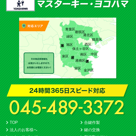
青葉区
都筑区
港北区
緑区
鶴見区
西区
旭区
保土ヶ谷区
中区
南区
泉区
港南区
栄区
金沢区
TOP
合鍵作製
法人のお客様へ
鍵の交換