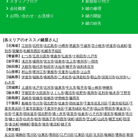
スタッフブログ
新規取り付け
会社概要
鍵の修理
お問い合わせ・お見積り
鍵の開錠
鍵の紛失
[各エリアのオススメ鍵屋さん]
【北海道】
江別市
/
石狩市
/
北広島市
/
小樽市
/
恵庭市
/
千歳市
/
苫小牧市
/
伊達市
/
白老町
/
登
別市
/
室蘭市
/
札幌市西区
/
札幌市手稲区
【青森県】
むつ市
/
五所川原市
/
青森市
/
弘前市
/
十和田市
/
八戸市
【岩手県】
滝沢市
/
盛岡市
/
宮古市
/
花巻市
/
北上市
/
奥州市
/
一関市
【秋田県】
大館市
/
能代市
/
秋田市
/
大仙市
/
横手市
/
由利本荘市
【山形県】
村山市
/
寒河江市
/
東根市
/
天童市
/
山形市
/
上山市
【福島県】
伊達市
/
福島市
/
南相馬市
/
二本松市
/
会津若松市
/
郡山市
/
須賀川市
/
白河市
/
い
わき市
【茨城県】
土浦市
/
水戸市
/
古河市
/
坂東市
/
牛久市
/
取手市
/
龍ヶ崎市
/
神栖市
【栃木県】
宇都宮市
/
大田原市
/
さくら市
/
鹿沼市
/
佐野市
/
真岡市
/
足利市
/
栃木市
/
下野市
【群馬県】
高崎市
/
前橋市
/
前橋市
/
伊勢崎市
/
藤岡市
【千葉県】
船橋市
/
市川市
/
習志野市
/
佐倉市
/
四街道市
/
千葉市花見川区
/
千葉市稲毛区
/
千
葉市美浜区
/
千葉市若葉区
/
千葉市中央区
/
千葉市緑区
/
松戸市
/
流山市
/
野田市
/
東金市
/
八
街市
/
千葉市
/
四街道市
/
習志野市
/
酒々井市
/
富里市
/
佐倉市
/
八千代市
/
浦安市
/
船橋市
/
市川
市
/
鎌ケ谷市
/
白井市
/
柏市
/
我孫子市
/
印西市
/
栄町
/
成田市
/
芝山町
/
山武市
/
横芝光町
/
匝瑳
市
/
多古町
/
神崎町
/
香取市
/
旭市
/
東庄町
/
銚子市
【東京都】
足立区
/
葛飾区
/
荒川区
/
台東区
/
墨田区
/
江戸川区
/
江東区
/
北区
/
文京区
/
板橋区
/
豊島区
/
新宿