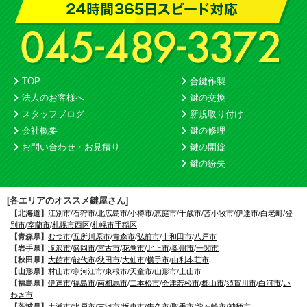
TOP
合鍵作製
法人のお客様へ
鍵の交換
スタッフブログ
新規取り付け
会社概要
鍵の修理
お問い合わせ・お見積り
鍵の開錠
鍵の紛失
[各エリアのオススメ鍵屋さん]
【北海道】
江別市
/
石狩市
/
北広島市
/
小樽市
/
恵庭市
/
千歳市
/
苫小牧市
/
伊達市
/
白老町
/
登
別市
/
室蘭市
/
札幌市西区
/
札幌市手稲区
【青森県】
むつ市
/
五所川原市
/
青森市
/
弘前市
/
十和田市
/
八戸市
【岩手県】
滝沢市
/
盛岡市
/
宮古市
/
花巻市
/
北上市
/
奥州市
/
一関市
【秋田県】
大館市
/
能代市
/
秋田市
/
大仙市
/
横手市
/
由利本荘市
【山形県】
村山市
/
寒河江市
/
東根市
/
天童市
/
山形市
/
上山市
【福島県】
伊達市
/
福島市
/
南相馬市
/
二本松市
/
会津若松市
/
郡山市
/
須賀川市
/
白河市
/
い
わき市
【茨城県】
土浦市
/
水戸市
/
古河市
/
坂東市
/
牛久市
/
取手市
/
龍ヶ崎市
/
神栖市