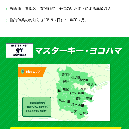
横浜市 青葉区 玄関解錠 子供のいたずらによる異物混入
臨時休業のお知らせ10/19（日）〜10/20（月）
青葉区
都筑区
港北区
緑区
鶴見区
西区
旭区
保土ヶ谷区
中区
南区
泉区
港南区
栄区
金沢区