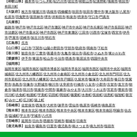
【和歌山県】
橋本市
/
かつらぎ町
/
紀の川市
/
岩出市
/
和歌山市
/
紀美野町
/
海南市
/
有田市
/
有田川町
【大阪府】
枚方市
/
寝屋川市
/
高槻市
/
四條畷市
/
吹田市
/
吹田市
/
豊中市
/
東大阪市
/
八尾市
/
松原市
/
羽曳野市
/
富田林市
/
堺市
/
岸和田市
/
和泉市
/
摂津市
/
守口市
/
門真市
【兵庫県】
姫路市
/
神戸市
/
神戸市北区
/
神戸市灘区
/
神戸市中央区
/
神戸市兵庫区
/
神戸市長田区
/
神戸
市須磨区
/
神戸市垂水区
/
神戸市西区
/
神戸市東灘区
/
三田市
/
川西市
/
宝塚市
/
西宮市
/
伊丹
市
/
芦屋市
/
尼崎市
/
加古川市
/
明石市
【広島県】
呉市
【山口県】
山口市
/
下関市
/
山陽小野田市
/
宇部市
/
防府市
/
周南市
/
下松市
【香川県】
観音寺市
/
三豊市
/
善通寺市
/
丸亀市
/
坂出市
/
高松市
/
さぬき市
/
東かがわ市
【愛媛県】
伊予市
/
東温市
/
松山市
/
今治市
/
西条市
/
新居浜市
/
四国中央市
【福岡県】
福岡市東区
/
福岡市南区
/
福岡市博多区
/
福岡市早良区
/
福岡市西区
/
福岡市中央区
/
福岡市
城南区
/
北九州市八幡西区
/
北九州市小倉南区
/
北九州市小倉北区
/
北九州市門司区
/
北九
州市若松区
/
北九州市八幡東区
/
北九州市戸畑区
/
久留米市
/
飯塚市
/
大牟田市
/
春日市
/
筑紫
野市
/
糸島市
/
宗像市
/
大野城市
/
柳川市
/
太宰府市
/
行橋市
/
八女市
/
小郡市
/
古賀市
/
直方市
/
朝
倉市
/
福津市
/
田川市
/
筑後市
/
中間市
/
嘉麻市
/
みやま市
/
大川市
/
うきは市
/
宮若市
/
豊前市
/
那
珂川町
/
志免町
/
粕屋町
/
宇美町
/
苅田町
/
岡垣町
/
篠栗町
/
水巻町
/
筑前町
/
須恵町
/
福智町
/
新宮
町
/
みやこ町
/
広川町
/
築上町
【長崎県】
佐世保市
/
西海市
/
大村市
/
諫早市
/
雲仙市
/
島原市
/
長崎市
/
南島原市
【熊本県】
熊本市北区
/
熊本市西区
/
熊本市中央区
/
熊本市東区
/
熊本市南区
/
阿蘇市
/
合志
市
/
益城町
/
宇土市
/
宇城市
/
八代市
【宮崎県】
延岡市
/
日向市
/
西都市
/
宮崎市
/
都城市
/
日南市
【鹿児島県】
始良市
/
霧島市
/
日置市
/
鹿児島市
/
南さつま市
/
南九州市
/
指宿市