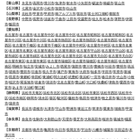
【富山県】
氷見市
/
高岡市
/
滑川市
/
魚津市
/
射水市
/
小矢部市
/
砺波市
/
南砺市
/
富山市
【石川県】
七尾市
/
金沢市
/
小松市
/
加賀市
/
白山市
【山梨県】
北杜市
/
甲斐市
/
甲府市
/
南アルプス市
/
笛吹市
/
富士河口湖町
/
都留市
【長野県】
中野市
/
長野市
/
須坂市
/
千曲市
/
上田市
/
安曇野市
/
佐久市
/
松本市
/
茅野市
/
伊那
市
/
飯田市
【愛知県】
名古屋市
/
名古屋市
/
名古屋市中区
/
名古屋市中区
/
名古屋市昭和区
/
名古屋市昭和区
/
名古
屋市中川区
/
名古屋市中川区
/
名古屋市熱田区
/
名古屋市熱田区
/
名古屋市西区
/
名古屋市
西区
/
名古屋市千種区
/
名古屋市千種区
/
名古屋市中村区
/
名古屋市中村区
/
名古屋市名東
区
/
名古屋市名東区
/
名古屋市港区
/
名古屋市港区
/
名古屋市守山区
/
名古屋市守山区
/
名古
屋市緑区
/
名古屋市緑区
/
名古屋市北区
/
名古屋市北区
/
名古屋市天白区
/
名古屋市天白区
/
名古屋市東区
/
名古屋市東区
/
名古屋市瑞穂区
/
名古屋市瑞穂区
/
名古屋市南区
/
名古屋市
南区
/
岡崎市
/
知立市
/
安城市
/
みよし市
/
西尾市
/
蒲郡市
/
豊川市
/
豊橋市
/
刈谷市
/
豊明市
/
高浜
市
/
碧南市
/
豊田市
/
日進市
/
長久手市
/
瀬戸市
/
東海市
/
大府市
/
知多市
/
半田市
/
常滑市
/
新城
市
/
田原市
/
東郷町
/
幸田町
/
東浦町
/
阿久比町
/
武豊町
/
美浜町
/
一宮市
/
春日井市
/
犬山市
/
小牧
市
/
稲沢市
/
尾張旭市
/
岩倉市
/
清須市
/
北名古屋市
/
豊山町
/
大口町
/
扶桑町
/
津島市
/
愛西市
/
弥
富市
/
あま市
/
大治町
/
蟹江町
【静岡県】
浜松市天竜区
/
浜松市北区
/
浜松市浜北区
/
浜松市東区
/
浜松市西区
/
浜松市中
区
/
浜松市南区
/
静岡市
/
清水区
/
葵区
/
駿河区
/
藤枝市
/
島田市
/
焼津市
/
牧之原市
/
菊川市
/
掛川
市
/
袋井市
【滋賀県】
長浜市
/
彦根市
/
大津市
/
守山市
/
野洲市
/
東近江市
/
草津市
/
栗東市
/
湖南市
/
甲賀
市
【奈良県】
奈良市
/
生駒市
/
大和郡山市
/
天理市
/
香芝市
/
大和高田市
/
桜井市
/
葛城市
/
橿原
市
【京都府】
京都市
/
南丹市
/
亀岡市
/
向日市
/
長岡京市
/
宇治市
/
八幡市
/
城陽市
/
京田辺市
/
木
津川市