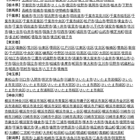
【栃木県】
宇都宮市
/
大田原市
/
さくら市
/
鹿沼市
/
佐野市
/
真岡市
/
足利市
/
栃木市
/
下野市
【群馬県】
高崎市
/
前橋市
/
前橋市
/
伊勢崎市
/
藤岡市
【千葉県】
船橋市
/
市川市
/
習志野市
/
佐倉市
/
四街道市
/
千葉市花見川区
/
千葉市稲毛区
/
千
葉市美浜区
/
千葉市若葉区
/
千葉市中央区
/
千葉市緑区
/
松戸市
/
流山市
/
野田市
/
東金市
/
八
街市
/
千葉市
/
四街道市
/
習志野市
/
酒々井市
/
富里市
/
佐倉市
/
八千代市
/
浦安市
/
船橋市
/
市川
市
/
鎌ケ谷市
/
白井市
/
柏市
/
我孫子市
/
印西市
/
栄町
/
成田市
/
芝山町
/
山武市
/
横芝光町
/
匝瑳
市
/
多古町
/
神崎町
/
香取市
/
旭市
/
東庄町
/
銚子市
【東京都】
足立区
/
葛飾区
/
荒川区
/
台東区
/
墨田区
/
江戸川区
/
江東区
/
北区
/
文京区
/
板橋区
/
豊島区
/
新宿
区
/
千代田区
/
中央区
/
港区
/
練馬区
/
中野区
/
渋谷区
/
目黒区
/
品川区
/
大田区
/
杉並区
/
世田谷
区
/
狛江市
/
調布市
/
三鷹市
/
武蔵野市
/
西東京市
/
清瀬市
/
東久留米市
/
小金井市
/
東村山市
/
小
平市
/
国分寺市
/
国立市
/
府中市
/
稲城市
/
多摩市
/
町田市
/
東大和市
/
立川市
/
日野市
/
武蔵村山
市
/
昭島市
/
羽村市
/
福生市
/
八王子市
/
青梅市
【埼玉県】
東松山市
/
川口市
/
入間市
/
所沢市
/
挟山市
/
川越市
/
さいたま市
/
さいたま市岩槻区
/
さいた
ま市見沼区
/
さいたま市北区
/
さいたま市大宮区
/
さいたま市西区
/
さいたま市緑区
/
さい
たま市中央区
/
さいたま市浦和区
/
さいたま市桜区
/
さいたま市南区
【神奈川県】
横浜市神奈川区
/
横浜市旭区
/
横浜市青葉区
/
横浜市磯子区
/
横浜市泉区
/
横浜市金沢区
/
横
浜市港南区
/
横浜市港北区
/
横浜市栄区
/
横浜市瀬谷区
/
横浜市戸塚区
/
横浜市都筑区
/
横浜
市鶴見区
/
横浜市中区
/
横浜市西区
/
横浜市保土ヶ谷区
/
横浜市緑区
/
横浜市南区
/
川崎市
/
川
崎市川崎区
/
川崎市幸区
/
川崎市中原区
/
川崎市高津区
/
川崎市宮前区
/
川崎市多摩区
/
川崎
市麻生区
/
横須賀市
/
鎌倉市
/
逗子市
/
三浦市
/
相模原市
/
厚木市
/
大和市
/
海老名市
/
座間市
/
綾
瀬市
/
平塚市
/
藤沢市
/
茅ヶ崎市
/
秦野市
/
伊勢原市
/
小田原市
/
南足柄市
/
葉山町
/
愛川町
/
寒川
町
/
大磯町
/
二宮町
/
中井町
/
大井町
/
松田町
/
山北町
/
開成町
/
箱根町
/
真鶴町
/
湯河原町
【新潟県】
長岡市
/
上越市
/
柏崎市
/
五泉市
/
糸魚川市
/
妙高市
/
三条市
/
燕市
/
阿賀野市