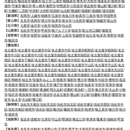
市麻生区
/
横須賀市
/
鎌倉市
/
逗子市
/
三浦市
/
相模原市
/
厚木市
/
大和市
/
海老名市
/
座間市
/
綾
瀬市
/
平塚市
/
藤沢市
/
茅ヶ崎市
/
秦野市
/
伊勢原市
/
小田原市
/
南足柄市
/
葉山町
/
愛川町
/
寒川
町
/
大磯町
/
二宮町
/
中井町
/
大井町
/
松田町
/
山北町
/
開成町
/
箱根町
/
真鶴町
/
湯河原町
【新潟県】
長岡市
/
上越市
/
柏崎市
/
五泉市
/
糸魚川市
/
妙高市
/
三条市
/
燕市
/
阿賀野市
【富山県】
氷見市
/
高岡市
/
滑川市
/
魚津市
/
射水市
/
小矢部市
/
砺波市
/
南砺市
/
富山市
【石川県】
七尾市
/
金沢市
/
小松市
/
加賀市
/
白山市
【山梨県】
北杜市
/
甲斐市
/
甲府市
/
南アルプス市
/
笛吹市
/
富士河口湖町
/
都留市
【長野県】
中野市
/
長野市
/
須坂市
/
千曲市
/
上田市
/
安曇野市
/
佐久市
/
松本市
/
茅野市
/
伊那
市
/
飯田市
【愛知県】
名古屋市
/
名古屋市
/
名古屋市中区
/
名古屋市中区
/
名古屋市昭和区
/
名古屋市昭和区
/
名古
屋市中川区
/
名古屋市中川区
/
名古屋市熱田区
/
名古屋市熱田区
/
名古屋市西区
/
名古屋市
西区
/
名古屋市千種区
/
名古屋市千種区
/
名古屋市中村区
/
名古屋市中村区
/
名古屋市名東
区
/
名古屋市名東区
/
名古屋市港区
/
名古屋市港区
/
名古屋市守山区
/
名古屋市守山区
/
名古
屋市緑区
/
名古屋市緑区
/
名古屋市北区
/
名古屋市北区
/
名古屋市天白区
/
名古屋市天白区
/
名古屋市東区
/
名古屋市東区
/
名古屋市瑞穂区
/
名古屋市瑞穂区
/
名古屋市南区
/
名古屋市
南区
/
岡崎市
/
知立市
/
安城市
/
みよし市
/
西尾市
/
蒲郡市
/
豊川市
/
豊橋市
/
刈谷市
/
豊明市
/
高浜
市
/
碧南市
/
豊田市
/
日進市
/
長久手市
/
瀬戸市
/
東海市
/
大府市
/
知多市
/
半田市
/
常滑市
/
新城
市
/
田原市
/
東郷町
/
幸田町
/
東浦町
/
阿久比町
/
武豊町
/
美浜町
/
一宮市
/
春日井市
/
犬山市
/
小牧
市
/
稲沢市
/
尾張旭市
/
岩倉市
/
清須市
/
北名古屋市
/
豊山町
/
大口町
/
扶桑町
/
津島市
/
愛西市
/
弥
富市
/
あま市
/
大治町
/
蟹江町
【静岡県】
浜松市天竜区
/
浜松市北区
/
浜松市浜北区
/
浜松市東区
/
浜松市西区
/
浜松市中
区
/
浜松市南区
/
静岡市
/
清水区
/
葵区
/
駿河区
/
藤枝市
/
島田市
/
焼津市
/
牧之原市
/
菊川市
/
掛川
市
/
袋井市
【滋賀県】
長浜市
/
彦根市
/
大津市
/
守山市
/
野洲市
/
東近江市
/
草津市
/
栗東市
/
湖南市
/
甲賀
市
【奈良県】
奈良市
/
生駒市
/
大和郡山市
/
天理市
/
香芝市
/
大和高田市
/
桜井市
/
葛城市
/
橿原