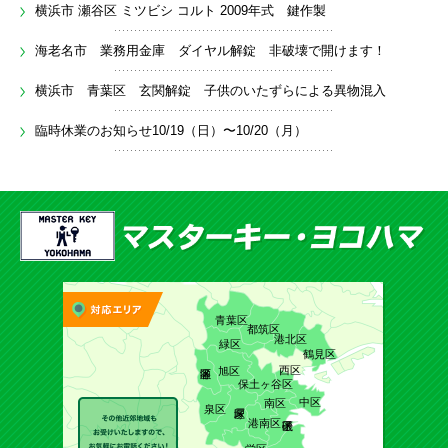
横浜市 瀬谷区 ミツビシ コルト 2009年式 鍵作製
海老名市 業務用金庫 ダイヤル解錠 非破壊で開けます！
横浜市 青葉区 玄関解錠 子供のいたずらによる異物混入
臨時休業のお知らせ10/19（日）〜10/20（月）
青葉区
都筑区
港北区
緑区
鶴見区
西区
旭区
保土ヶ谷区
中区
南区
泉区
港南区