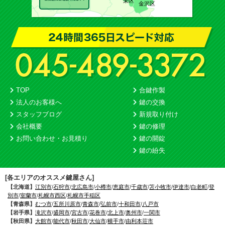
栄区
金沢区
TOP
合鍵作製
法人のお客様へ
鍵の交換
スタッフブログ
新規取り付け
会社概要
鍵の修理
お問い合わせ・お見積り
鍵の開錠
鍵の紛失
[各エリアのオススメ鍵屋さん]
【北海道】
江別市
/
石狩市
/
北広島市
/
小樽市
/
恵庭市
/
千歳市
/
苫小牧市
/
伊達市
/
白老町
/
登
別市
/
室蘭市
/
札幌市西区
/
札幌市手稲区
【青森県】
むつ市
/
五所川原市
/
青森市
/
弘前市
/
十和田市
/
八戸市
【岩手県】
滝沢市
/
盛岡市
/
宮古市
/
花巻市
/
北上市
/
奥州市
/
一関市
【秋田県】
大館市
/
能代市
/
秋田市
/
大仙市
/
横手市
/
由利本荘市