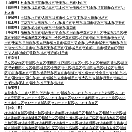
【山形県】
村山市
/
寒河江市
/
東根市
/
天童市
/
山形市
/
上山市
【福島県】
伊達市
/
福島市
/
南相馬市
/
二本松市
/
会津若松市
/
郡山市
/
須賀川市
/
白河市
/
い
わき市
【茨城県】
土浦市
/
水戸市
/
古河市
/
坂東市
/
牛久市
/
取手市
/
龍ヶ崎市
/
神栖市
【栃木県】
宇都宮市
/
大田原市
/
さくら市
/
鹿沼市
/
佐野市
/
真岡市
/
足利市
/
栃木市
/
下野市
【群馬県】
高崎市
/
前橋市
/
前橋市
/
伊勢崎市
/
藤岡市
【千葉県】
船橋市
/
市川市
/
習志野市
/
佐倉市
/
四街道市
/
千葉市花見川区
/
千葉市稲毛区
/
千
葉市美浜区
/
千葉市若葉区
/
千葉市中央区
/
千葉市緑区
/
松戸市
/
流山市
/
野田市
/
東金市
/
八
街市
/
千葉市
/
四街道市
/
習志野市
/
酒々井市
/
富里市
/
佐倉市
/
八千代市
/
浦安市
/
船橋市
/
市川
市
/
鎌ケ谷市
/
白井市
/
柏市
/
我孫子市
/
印西市
/
栄町
/
成田市
/
芝山町
/
山武市
/
横芝光町
/
匝瑳
市
/
多古町
/
神崎町
/
香取市
/
旭市
/
東庄町
/
銚子市
【東京都】
足立区
/
葛飾区
/
荒川区
/
台東区
/
墨田区
/
江戸川区
/
江東区
/
北区
/
文京区
/
板橋区
/
豊島区
/
新宿
区
/
千代田区
/
中央区
/
港区
/
練馬区
/
中野区
/
渋谷区
/
目黒区
/
品川区
/
大田区
/
杉並区
/
世田谷
区
/
狛江市
/
調布市
/
三鷹市
/
武蔵野市
/
西東京市
/
清瀬市
/
東久留米市
/
小金井市
/
東村山市
/
小
平市
/
国分寺市
/
国立市
/
府中市
/
稲城市
/
多摩市
/
町田市
/
東大和市
/
立川市
/
日野市
/
武蔵村山
市
/
昭島市
/
羽村市
/
福生市
/
八王子市
/
青梅市
【埼玉県】
東松山市
/
川口市
/
入間市
/
所沢市
/
挟山市
/
川越市
/
さいたま市
/
さいたま市岩槻区
/
さいた
ま市見沼区
/
さいたま市北区
/
さいたま市大宮区
/
さいたま市西区
/
さいたま市緑区
/
さい
たま市中央区
/
さいたま市浦和区
/
さいたま市桜区
/
さいたま市南区
【神奈川県】
横浜市神奈川区
/
横浜市旭区
/
横浜市青葉区
/
横浜市磯子区
/
横浜市泉区
/
横浜市金沢区
/
横
浜市港南区
/
横浜市港北区
/
横浜市栄区
/
横浜市瀬谷区
/
横浜市戸塚区
/
横浜市都筑区
/
横浜
市鶴見区
/
横浜市中区
/
横浜市西区
/
横浜市保土ヶ谷区
/
横浜市緑区
/
横浜市南区
/
川崎市
/
川
崎市川崎区
/
川崎市幸区
/
川崎市中原区
/
川崎市高津区
/
川崎市宮前区
/
川崎市多摩区
/
川崎