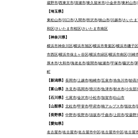
蔵野市
/
西東京市
/
清瀬市
/
東久留米市
/
小金井市
/
東村山市
/
【埼玉県】
東松山市
/
川口市
/
入間市
/
所沢市
/
挟山市
/
川越市
/
さいたま
和区
/
さいたま市桜区
/
さいたま市南区
【神奈川県】
横浜市神奈川区
/
横浜市旭区
/
横浜市青葉区
/
横浜市磯子
市西区
/
横浜市保土ヶ谷区
/
横浜市緑区
/
横浜市南区
/
川崎
厚木市
/
大和市
/
海老名市
/
座間市
/
綾瀬市
/
平塚市
/
藤沢市
/
町
【新潟県】
長岡市
/
上越市
/
柏崎市
/
五泉市
/
糸魚川市
/
妙高
【富山県】
氷見市
/
高岡市
/
滑川市
/
魚津市
/
射水市
/
小矢部
【石川県】
七尾市
/
金沢市
/
小松市
/
加賀市
/
白山市
【山梨県】
北杜市
/
甲斐市
/
甲府市
/
南アルプス市
/
笛吹市
/
【長野県】
中野市
/
長野市
/
須坂市
/
千曲市
/
上田市
/
安曇野
【愛知県】
名古屋市
/
名古屋市
/
名古屋市中区
/
名古屋市中区
/
名古屋