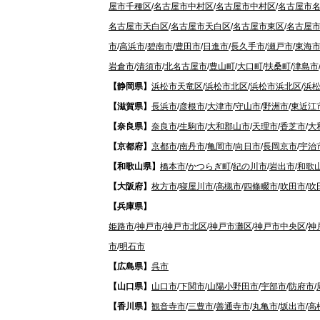
屋市千種区
/
名古屋市中村区
/
名古屋市中村区
/
名古屋市
名古屋市天白区
/
名古屋市天白区
/
名古屋市東区
/
名古屋
市
/
高浜市
/
碧南市
/
豊田市
/
日進市
/
長久手市
/
瀬戸市
/
東海
岩倉市
/
清須市
/
北名古屋市
/
豊山町
/
大口町
/
扶桑町
/
津島市
【静岡県】
浜松市天竜区
/
浜松市北区
/
浜松市浜北区
/
浜
【滋賀県】
長浜市
/
彦根市
/
大津市
/
守山市
/
野洲市
/
東近江
【奈良県】
奈良市
/
生駒市
/
大和郡山市
/
天理市
/
香芝市
/
大
【京都府】
京都市
/
南丹市
/
亀岡市
/
向日市
/
長岡京市
/
宇治
【和歌山県】
橋本市
/
かつらぎ町
/
紀の川市
/
岩出市
/
和歌
【大阪府】
枚方市
/
寝屋川市
/
高槻市
/
四條畷市
/
吹田市
/
吹
【兵庫県】
姫路市
/
神戸市
/
神戸市北区
/
神戸市灘区
/
神戸市中央区
/
神
市
/
明石市
【広島県】
呉市
【山口県】
山口市
/
下関市
/
山陽小野田市
/
宇部市
/
防府市
/
【香川県】
観音寺市
/
三豊市
/
善通寺市
/
丸亀市
/
坂出市
/
高