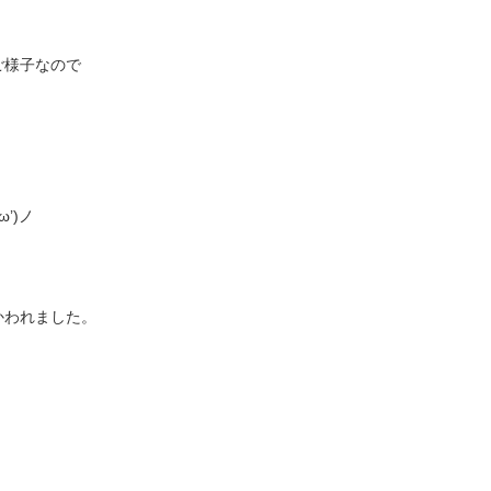
ご様子なので
’)ノ
かわれました。