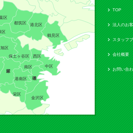
TOP
葉区
都筑区
港北区
法人のお
緑区
鶴見区
スタッフ
旭区
会社概要
保土ヶ谷区
西区
中区
南区
お問い合
港南区
栄区
金沢区