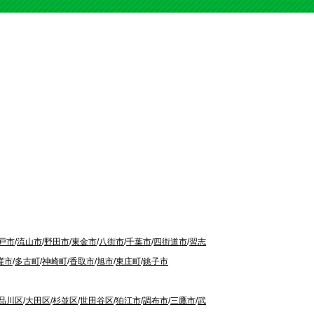
戸市
/
流山市
/
野田市
/
東金市
/
八街市
/
千葉市
/
四街道市
/
習志
瑳市
/
多古町
/
神崎町
/
香取市
/
旭市
/
東庄町
/
銚子市
品川区
/
大田区
/
杉並区
/
世田谷区
/
狛江市
/
調布市
/
三鷹市
/
武