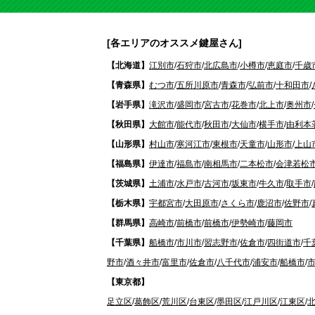
[各エリアのオススメ鍵屋さん]
【北海道】
江別市
/
石狩市
/
北広島市
/
小樽市
/
恵庭市
/
千歳
【青森県】
むつ市
/
五所川原市
/
青森市
/
弘前市
/
十和田市
/
【岩手県】
滝沢市
/
盛岡市
/
宮古市
/
花巻市
/
北上市
/
奥州市
/
【秋田県】
大館市
/
能代市
/
秋田市
/
大仙市
/
横手市
/
由利本
【山形県】
村山市
/
寒河江市
/
東根市
/
天童市
/
山形市
/
上山
【福島県】
伊達市
/
福島市
/
南相馬市
/
二本松市
/
会津若松
【茨城県】
土浦市
/
水戸市
/
古河市
/
坂東市
/
牛久市
/
取手市
/
【栃木県】
宇都宮市
/
大田原市
/
さくら市
/
鹿沼市
/
佐野市
/
【群馬県】
高崎市
/
前橋市
/
前橋市
/
伊勢崎市
/
藤岡市
【千葉県】
船橋市
/
市川市
/
習志野市
/
佐倉市
/
四街道市
/
千
野市
/
酒々井市
/
富里市
/
佐倉市
/
八千代市
/
浦安市
/
船橋市
/
【東京都】
足立区
/
葛飾区
/
荒川区
/
台東区
/
墨田区
/
江戸川区
/
江東区
/