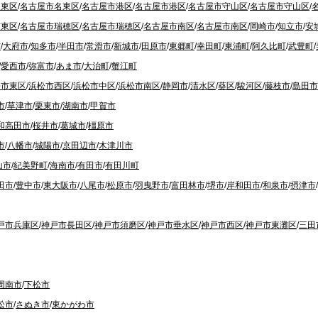
名東区
/
名古屋市名東区
/
名古屋市港区
/
名古屋市港区
/
名古屋市守山区
/
名古屋市守山区
/
市東区
/
名古屋市瑞穂区
/
名古屋市瑞穂区
/
名古屋市南区
/
名古屋市南区
/
岡崎市
/
知立市
/
安
市
/
大府市
/
知多市
/
半田市
/
常滑市
/
新城市
/
田原市
/
東郷町
/
幸田町
/
東浦町
/
阿久比町
/
武豊町
/
/
愛西市
/
弥富市
/
あま市
/
大治町
/
蟹江町
松市東区
/
浜松市西区
/
浜松市中区
/
浜松市南区
/
静岡市
/
清水区
/
葵区
/
駿河区
/
藤枝市
/
島田市
市
/
草津市
/
栗東市
/
湖南市
/
甲賀市
和高田市
/
桜井市
/
葛城市
/
橿原市
市
/
八幡市
/
城陽市
/
京田辺市
/
木津川市
山市
/
紀美野町
/
海南市
/
有田市
/
有田川町
田市
/
豊中市
/
東大阪市
/
八尾市
/
松原市
/
羽曳野市
/
富田林市
/
堺市
/
岸和田市
/
和泉市
/
摂津市
/
戸市兵庫区
/
神戸市長田区
/
神戸市須磨区
/
神戸市垂水区
/
神戸市西区
/
神戸市東灘区
/
三田
周南市
/
下松市
松市
/
さぬき市
/
東かがわ市