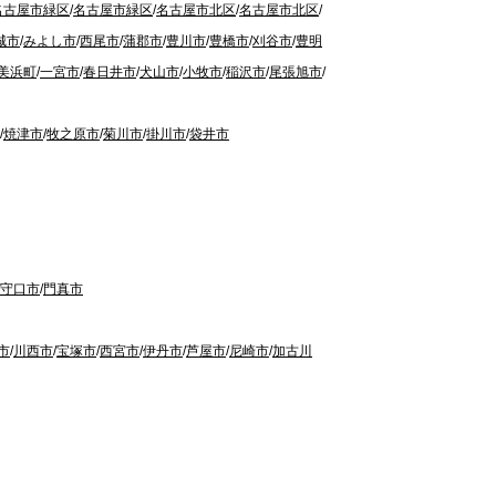
名古屋市緑区
/
名古屋市緑区
/
名古屋市北区
/
名古屋市北区
/
城市
/
みよし市
/
西尾市
/
蒲郡市
/
豊川市
/
豊橋市
/
刈谷市
/
豊明
美浜町
/
一宮市
/
春日井市
/
犬山市
/
小牧市
/
稲沢市
/
尾張旭市
/
/
焼津市
/
牧之原市
/
菊川市
/
掛川市
/
袋井市
守口市
/
門真市
市
/
川西市
/
宝塚市
/
西宮市
/
伊丹市
/
芦屋市
/
尼崎市
/
加古川