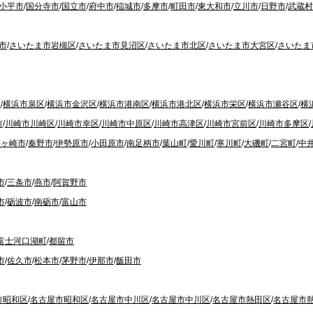
小平市
/
国分寺市
/
国立市
/
府中市
/
稲城市
/
多摩市
/
町田市
/
東大和市
/
立川市
/
日野市
/
武蔵村
市
/
さいたま市岩槻区
/
さいたま市見沼区
/
さいたま市北区
/
さいたま市大宮区
/
さいたま
区
/
横浜市泉区
/
横浜市金沢区
/
横浜市港南区
/
横浜市港北区
/
横浜市栄区
/
横浜市瀬谷区
/
横
市
/
川崎市川崎区
/
川崎市幸区
/
川崎市中原区
/
川崎市高津区
/
川崎市宮前区
/
川崎市多摩区
/
茅ヶ崎市
/
秦野市
/
伊勢原市
/
小田原市
/
南足柄市
/
葉山町
/
愛川町
/
寒川町
/
大磯町
/
二宮町
/
中
市
/
三条市
/
燕市
/
阿賀野市
市
/
砺波市
/
南砺市
/
富山市
富士河口湖町
/
都留市
市
/
佐久市
/
松本市
/
茅野市
/
伊那市
/
飯田市
市昭和区
/
名古屋市昭和区
/
名古屋市中川区
/
名古屋市中川区
/
名古屋市熱田区
/
名古屋市