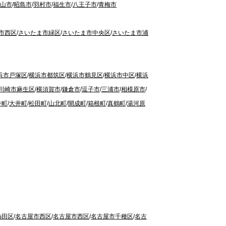
山市
/
昭島市
/
羽村市
/
福生市
/
八王子市
/
青梅市
市西区
/
さいたま市緑区
/
さいたま市中央区
/
さいたま市浦
浜市戸塚区
/
横浜市都筑区
/
横浜市鶴見区
/
横浜市中区
/
横浜
川崎市麻生区
/
横須賀市
/
鎌倉市
/
逗子市
/
三浦市
/
相模原市
/
井町
/
大井町
/
松田町
/
山北町
/
開成町
/
箱根町
/
真鶴町
/
湯河原
熱田区
/
名古屋市西区
/
名古屋市西区
/
名古屋市千種区
/
名古