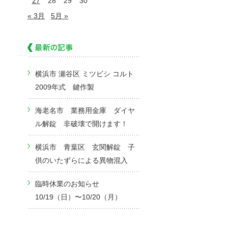
27
28
29
30
« 3月
5月 »
横浜市 瀬谷区 ミツビシ コルト
2009年式 鍵作製
海老名市 業務用金庫 ダイヤ
ル解錠 非破壊で開けます！
横浜市 青葉区 玄関解錠 子
供のいたずらによる異物混入
臨時休業のお知らせ
10/19（日）〜10/20（月）