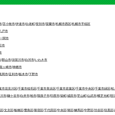
市
/
苫小牧市
/
伊達市
/
白老町
/
登別市
/
室蘭市
/
札幌市西区
/
札幌市手稲区
八戸市
一関市
荘市
市
市
/
郡山市
/
須賀川市
/
白河市
/
いわき市
龍ヶ崎市
/
神栖市
真岡市
/
足利市
/
栃木市
/
下野市
葉市花見川区
/
千葉市稲毛区
/
千葉市美浜区
/
千葉市若葉区
/
千葉市中央区
/
千葉市緑区
/
松
市川市
/
鎌ケ谷市
/
白井市
/
柏市
/
我孫子市
/
印西市
/
栄町
/
成田市
/
芝山町
/
山武市
/
横芝光町
/
匝
北区
/
文京区
/
板橋区
/
豊島区
/
新宿区
/
千代田区
/
中央区
/
港区
/
練馬区
/
中野区
/
渋谷区
/
目黒区
/