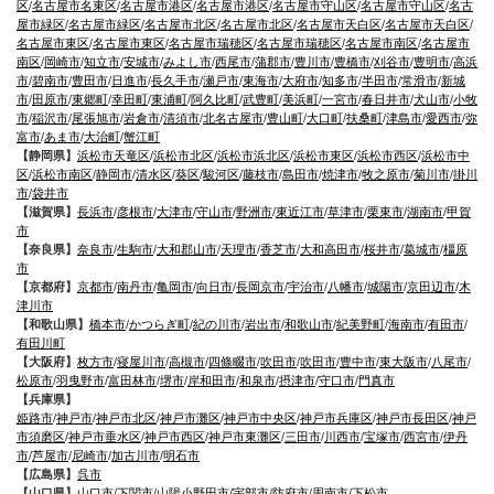
区
/
名古屋市名東区
/
名古屋市港区
/
名古屋市港区
/
名古屋市守山区
/
名古屋市守山区
/
名古
屋市緑区
/
名古屋市緑区
/
名古屋市北区
/
名古屋市北区
/
名古屋市天白区
/
名古屋市天白区
/
名古屋市東区
/
名古屋市東区
/
名古屋市瑞穂区
/
名古屋市瑞穂区
/
名古屋市南区
/
名古屋市
南区
/
岡崎市
/
知立市
/
安城市
/
みよし市
/
西尾市
/
蒲郡市
/
豊川市
/
豊橋市
/
刈谷市
/
豊明市
/
高浜
市
/
碧南市
/
豊田市
/
日進市
/
長久手市
/
瀬戸市
/
東海市
/
大府市
/
知多市
/
半田市
/
常滑市
/
新城
市
/
田原市
/
東郷町
/
幸田町
/
東浦町
/
阿久比町
/
武豊町
/
美浜町
/
一宮市
/
春日井市
/
犬山市
/
小牧
市
/
稲沢市
/
尾張旭市
/
岩倉市
/
清須市
/
北名古屋市
/
豊山町
/
大口町
/
扶桑町
/
津島市
/
愛西市
/
弥
富市
/
あま市
/
大治町
/
蟹江町
【静岡県】
浜松市天竜区
/
浜松市北区
/
浜松市浜北区
/
浜松市東区
/
浜松市西区
/
浜松市中
区
/
浜松市南区
/
静岡市
/
清水区
/
葵区
/
駿河区
/
藤枝市
/
島田市
/
焼津市
/
牧之原市
/
菊川市
/
掛川
市
/
袋井市
【滋賀県】
長浜市
/
彦根市
/
大津市
/
守山市
/
野洲市
/
東近江市
/
草津市
/
栗東市
/
湖南市
/
甲賀
市
【奈良県】
奈良市
/
生駒市
/
大和郡山市
/
天理市
/
香芝市
/
大和高田市
/
桜井市
/
葛城市
/
橿原
市
【京都府】
京都市
/
南丹市
/
亀岡市
/
向日市
/
長岡京市
/
宇治市
/
八幡市
/
城陽市
/
京田辺市
/
木
津川市
【和歌山県】
橋本市
/
かつらぎ町
/
紀の川市
/
岩出市
/
和歌山市
/
紀美野町
/
海南市
/
有田市
/
有田川町
【大阪府】
枚方市
/
寝屋川市
/
高槻市
/
四條畷市
/
吹田市
/
吹田市
/
豊中市
/
東大阪市
/
八尾市
/
松原市
/
羽曳野市
/
富田林市
/
堺市
/
岸和田市
/
和泉市
/
摂津市
/
守口市
/
門真市
【兵庫県】
姫路市
/
神戸市
/
神戸市北区
/
神戸市灘区
/
神戸市中央区
/
神戸市兵庫区
/
神戸市長田区
/
神戸
市須磨区
/
神戸市垂水区
/
神戸市西区
/
神戸市東灘区
/
三田市
/
川西市
/
宝塚市
/
西宮市
/
伊丹
市
/
芦屋市
/
尼崎市
/
加古川市
/
明石市
【広島県】
呉市
【山口県】
山口市
/
下関市
/
山陽小野田市
/
宇部市
/
防府市
/
周南市
/
下松市