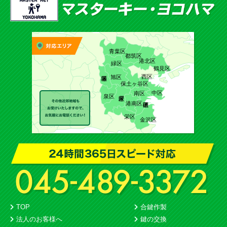
青葉区
都筑区
港北区
緑区
鶴見区
西区
旭区
保土ヶ谷区
中区
南区
泉区
港南区
栄区
金沢区
TOP
合鍵作製
法人のお客様へ
鍵の交換