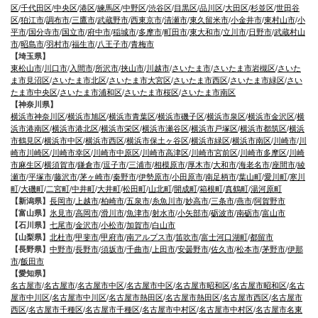
区
/
千代田区
/
中央区
/
港区
/
練馬区
/
中野区
/
渋谷区
/
目黒区
/
品川区
/
大田区
/
杉並区
/
世田谷
区
/
狛江市
/
調布市
/
三鷹市
/
武蔵野市
/
西東京市
/
清瀬市
/
東久留米市
/
小金井市
/
東村山市
/
小
平市
/
国分寺市
/
国立市
/
府中市
/
稲城市
/
多摩市
/
町田市
/
東大和市
/
立川市
/
日野市
/
武蔵村山
市
/
昭島市
/
羽村市
/
福生市
/
八王子市
/
青梅市
【埼玉県】
東松山市
/
川口市
/
入間市
/
所沢市
/
挟山市
/
川越市
/
さいたま市
/
さいたま市岩槻区
/
さいた
ま市見沼区
/
さいたま市北区
/
さいたま市大宮区
/
さいたま市西区
/
さいたま市緑区
/
さい
たま市中央区
/
さいたま市浦和区
/
さいたま市桜区
/
さいたま市南区
【神奈川県】
横浜市神奈川区
/
横浜市旭区
/
横浜市青葉区
/
横浜市磯子区
/
横浜市泉区
/
横浜市金沢区
/
横
浜市港南区
/
横浜市港北区
/
横浜市栄区
/
横浜市瀬谷区
/
横浜市戸塚区
/
横浜市都筑区
/
横浜
市鶴見区
/
横浜市中区
/
横浜市西区
/
横浜市保土ヶ谷区
/
横浜市緑区
/
横浜市南区
/
川崎市
/
川
崎市川崎区
/
川崎市幸区
/
川崎市中原区
/
川崎市高津区
/
川崎市宮前区
/
川崎市多摩区
/
川崎
市麻生区
/
横須賀市
/
鎌倉市
/
逗子市
/
三浦市
/
相模原市
/
厚木市
/
大和市
/
海老名市
/
座間市
/
綾
瀬市
/
平塚市
/
藤沢市
/
茅ヶ崎市
/
秦野市
/
伊勢原市
/
小田原市
/
南足柄市
/
葉山町
/
愛川町
/
寒川
町
/
大磯町
/
二宮町
/
中井町
/
大井町
/
松田町
/
山北町
/
開成町
/
箱根町
/
真鶴町
/
湯河原町
【新潟県】
長岡市
/
上越市
/
柏崎市
/
五泉市
/
糸魚川市
/
妙高市
/
三条市
/
燕市
/
阿賀野市
【富山県】
氷見市
/
高岡市
/
滑川市
/
魚津市
/
射水市
/
小矢部市
/
砺波市
/
南砺市
/
富山市
【石川県】
七尾市
/
金沢市
/
小松市
/
加賀市
/
白山市
【山梨県】
北杜市
/
甲斐市
/
甲府市
/
南アルプス市
/
笛吹市
/
富士河口湖町
/
都留市
【長野県】
中野市
/
長野市
/
須坂市
/
千曲市
/
上田市
/
安曇野市
/
佐久市
/
松本市
/
茅野市
/
伊那
市
/
飯田市
【愛知県】
名古屋市
/
名古屋市
/
名古屋市中区
/
名古屋市中区
/
名古屋市昭和区
/
名古屋市昭和区
/
名古
屋市中川区
/
名古屋市中川区
/
名古屋市熱田区
/
名古屋市熱田区
/
名古屋市西区
/
名古屋市
西区
/
名古屋市千種区
/
名古屋市千種区
/
名古屋市中村区
/
名古屋市中村区
/
名古屋市名東