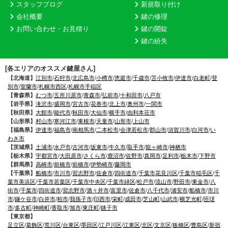
スタッフブログ
新規取り付け
会社概要
鍵の修理
お問い合わせ・お見積り
鍵の開錠
鍵の紛失
[各エリアのオススメ鍵屋さん]
【北海道】
江別市
/
石狩市
/
北広島市
/
小樽市
/
恵庭市
/
千歳市
/
苫小牧市
/
伊達市
/
白老町
/
登
別市
/
室蘭市
/
札幌市西区
/
札幌市手稲区
【青森県】
むつ市
/
五所川原市
/
青森市
/
弘前市
/
十和田市
/
八戸市
【岩手県】
滝沢市
/
盛岡市
/
宮古市
/
花巻市
/
北上市
/
奥州市
/
一関市
【秋田県】
大館市
/
能代市
/
秋田市
/
大仙市
/
横手市
/
由利本荘市
【山形県】
村山市
/
寒河江市
/
東根市
/
天童市
/
山形市
/
上山市
【福島県】
伊達市
/
福島市
/
南相馬市
/
二本松市
/
会津若松市
/
郡山市
/
須賀川市
/
白河市
/
い
わき市
【茨城県】
土浦市
/
水戸市
/
古河市
/
坂東市
/
牛久市
/
取手市
/
龍ヶ崎市
/
神栖市
【栃木県】
宇都宮市
/
大田原市
/
さくら市
/
鹿沼市
/
佐野市
/
真岡市
/
足利市
/
栃木市
/
下野市
【群馬県】
高崎市
/
前橋市
/
前橋市
/
伊勢崎市
/
藤岡市
【千葉県】
船橋市
/
市川市
/
習志野市
/
佐倉市
/
四街道市
/
千葉市花見川区
/
千葉市稲毛区
/
千
葉市美浜区
/
千葉市若葉区
/
千葉市中央区
/
千葉市緑区
/
松戸市
/
流山市
/
野田市
/
東金市
/
八
街市
/
千葉市
/
四街道市
/
習志野市
/
酒々井市
/
富里市
/
佐倉市
/
八千代市
/
浦安市
/
船橋市
/
市川
市
/
鎌ケ谷市
/
白井市
/
柏市
/
我孫子市
/
印西市
/
栄町
/
成田市
/
芝山町
/
山武市
/
横芝光町
/
匝瑳
市
/
多古町
/
神崎町
/
香取市
/
旭市
/
東庄町
/
銚子市
【東京都】
足立区
/
葛飾区
/
荒川区
/
台東区
/
墨田区
/
江戸川区
/
江東区
/
北区
/
文京区
/
板橋区
/
豊島区
/
新宿