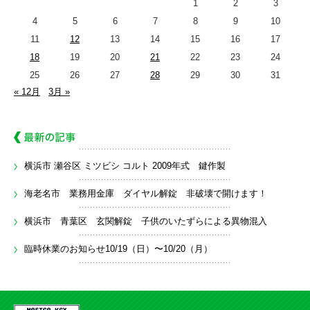
1
2
3
4
5
6
7
8
9
10
11
12
13
14
15
16
17
18
19
20
21
22
23
24
25
26
27
28
29
30
31
« 12月
3月 »
横浜市 瀬谷区 ミツビシ コルト 2009年式 鍵作製
海老名市 業務用金庫 ダイヤル解錠 非破壊で開けます！
横浜市 青葉区 玄関解錠 子供のいたずらによる異物混入
臨時休業のお知らせ10/19（日）〜10/20（月）