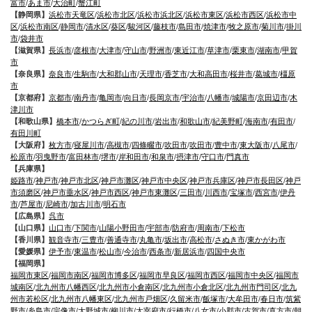
富市
/
あま市
/
大治町
/
蟹江町
【静岡県】
浜松市天竜区
/
浜松市北区
/
浜松市浜北区
/
浜松市東区
/
浜松市西区
/
浜松市中
区
/
浜松市南区
/
静岡市
/
清水区
/
葵区
/
駿河区
/
藤枝市
/
島田市
/
焼津市
/
牧之原市
/
菊川市
/
掛川
市
/
袋井市
【滋賀県】
長浜市
/
彦根市
/
大津市
/
守山市
/
野洲市
/
東近江市
/
草津市
/
栗東市
/
湖南市
/
甲賀
市
【奈良県】
奈良市
/
生駒市
/
大和郡山市
/
天理市
/
香芝市
/
大和高田市
/
桜井市
/
葛城市
/
橿原
市
【京都府】
京都市
/
南丹市
/
亀岡市
/
向日市
/
長岡京市
/
宇治市
/
八幡市
/
城陽市
/
京田辺市
/
木
津川市
【和歌山県】
橋本市
/
かつらぎ町
/
紀の川市
/
岩出市
/
和歌山市
/
紀美野町
/
海南市
/
有田市
/
有田川町
【大阪府】
枚方市
/
寝屋川市
/
高槻市
/
四條畷市
/
吹田市
/
吹田市
/
豊中市
/
東大阪市
/
八尾市
/
松原市
/
羽曳野市
/
富田林市
/
堺市
/
岸和田市
/
和泉市
/
摂津市
/
守口市
/
門真市
【兵庫県】
姫路市
/
神戸市
/
神戸市北区
/
神戸市灘区
/
神戸市中央区
/
神戸市兵庫区
/
神戸市長田区
/
神戸
市須磨区
/
神戸市垂水区
/
神戸市西区
/
神戸市東灘区
/
三田市
/
川西市
/
宝塚市
/
西宮市
/
伊丹
市
/
芦屋市
/
尼崎市
/
加古川市
/
明石市
【広島県】
呉市
【山口県】
山口市
/
下関市
/
山陽小野田市
/
宇部市
/
防府市
/
周南市
/
下松市
【香川県】
観音寺市
/
三豊市
/
善通寺市
/
丸亀市
/
坂出市
/
高松市
/
さぬき市
/
東かがわ市
【愛媛県】
伊予市
/
東温市
/
松山市
/
今治市
/
西条市
/
新居浜市
/
四国中央市
【福岡県】
福岡市東区
/
福岡市南区
/
福岡市博多区
/
福岡市早良区
/
福岡市西区
/
福岡市中央区
/
福岡市
城南区
/
北九州市八幡西区
/
北九州市小倉南区
/
北九州市小倉北区
/
北九州市門司区
/
北九
州市若松区
/
北九州市八幡東区
/
北九州市戸畑区
/
久留米市
/
飯塚市
/
大牟田市
/
春日市
/
筑紫
野市
/
糸島市
/
宗像市
/
大野城市
/
柳川市
/
太宰府市
/
行橋市
/
八女市
/
小郡市
/
古賀市
/
直方市
/
朝