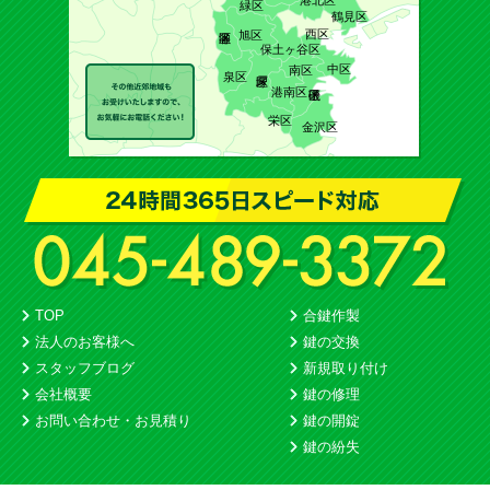
港北区
緑区
鶴見区
西区
旭区
保土ヶ谷区
中区
南区
泉区
港南区
栄区
金沢区
TOP
合鍵作製
法人のお客様へ
鍵の交換
スタッフブログ
新規取り付け
会社概要
鍵の修理
お問い合わせ・お見積り
鍵の開錠
鍵の紛失