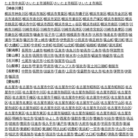
たま市中央区
/
さいたま市浦和区
/
さいたま市桜区
/
さいたま市南区
【神奈川県】
横浜市神奈川区
/
横浜市旭区
/
横浜市青葉区
/
横浜市磯子区
/
横浜市泉区
/
横浜市金沢区
/
横
浜市港南区
/
横浜市港北区
/
横浜市栄区
/
横浜市瀬谷区
/
横浜市戸塚区
/
横浜市都筑区
/
横浜
市鶴見区
/
横浜市中区
/
横浜市西区
/
横浜市保土ヶ谷区
/
横浜市緑区
/
横浜市南区
/
川崎市
/
川
崎市川崎区
/
川崎市幸区
/
川崎市中原区
/
川崎市高津区
/
川崎市宮前区
/
川崎市多摩区
/
川崎
市麻生区
/
横須賀市
/
鎌倉市
/
逗子市
/
三浦市
/
相模原市
/
厚木市
/
大和市
/
海老名市
/
座間市
/
綾
瀬市
/
平塚市
/
藤沢市
/
茅ヶ崎市
/
秦野市
/
伊勢原市
/
小田原市
/
南足柄市
/
葉山町
/
愛川町
/
寒川
町
/
大磯町
/
二宮町
/
中井町
/
大井町
/
松田町
/
山北町
/
開成町
/
箱根町
/
真鶴町
/
湯河原町
【新潟県】
長岡市
/
上越市
/
柏崎市
/
五泉市
/
糸魚川市
/
妙高市
/
三条市
/
燕市
/
阿賀野市
【富山県】
氷見市
/
高岡市
/
滑川市
/
魚津市
/
射水市
/
小矢部市
/
砺波市
/
南砺市
/
富山市
【石川県】
七尾市
/
金沢市
/
小松市
/
加賀市
/
白山市
【山梨県】
北杜市
/
甲斐市
/
甲府市
/
南アルプス市
/
笛吹市
/
富士河口湖町
/
都留市
【長野県】
中野市
/
長野市
/
須坂市
/
千曲市
/
上田市
/
安曇野市
/
佐久市
/
松本市
/
茅野市
/
伊那
市
/
飯田市
【愛知県】
名古屋市
/
名古屋市
/
名古屋市中区
/
名古屋市中区
/
名古屋市昭和区
/
名古屋市昭和区
/
名古
屋市中川区
/
名古屋市中川区
/
名古屋市熱田区
/
名古屋市熱田区
/
名古屋市西区
/
名古屋市
西区
/
名古屋市千種区
/
名古屋市千種区
/
名古屋市中村区
/
名古屋市中村区
/
名古屋市名東
区
/
名古屋市名東区
/
名古屋市港区
/
名古屋市港区
/
名古屋市守山区
/
名古屋市守山区
/
名古
屋市緑区
/
名古屋市緑区
/
名古屋市北区
/
名古屋市北区
/
名古屋市天白区
/
名古屋市天白区
/
名古屋市東区
/
名古屋市東区
/
名古屋市瑞穂区
/
名古屋市瑞穂区
/
名古屋市南区
/
名古屋市
南区
/
岡崎市
/
知立市
/
安城市
/
みよし市
/
西尾市
/
蒲郡市
/
豊川市
/
豊橋市
/
刈谷市
/
豊明市
/
高浜
市
/
碧南市
/
豊田市
/
日進市
/
長久手市
/
瀬戸市
/
東海市
/
大府市
/
知多市
/
半田市
/
常滑市
/
新城
市
/
田原市
/
東郷町
/
幸田町
/
東浦町
/
阿久比町
/
武豊町
/
美浜町
/
一宮市
/
春日井市
/
犬山市
/
小牧
市
/
稲沢市
/
尾張旭市
/
岩倉市
/
清須市
/
北名古屋市
/
豊山町
/
大口町
/
扶桑町
/
津島市
/
愛西市
/
弥