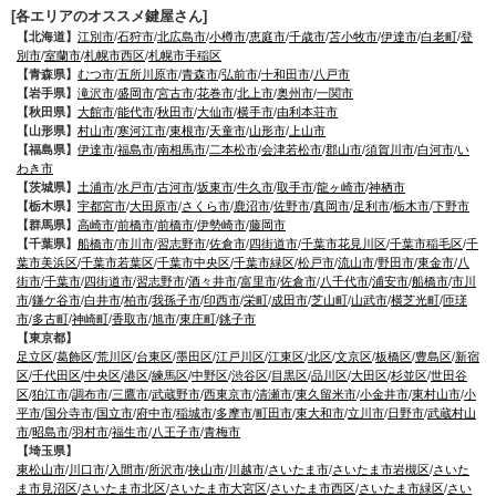
[各エリアのオススメ鍵屋さん]
【北海道】
江別市
/
石狩市
/
北広島市
/
小樽市
/
恵庭市
/
千歳市
/
苫小牧市
/
伊達市
/
白老町
/
登
別市
/
室蘭市
/
札幌市西区
/
札幌市手稲区
【青森県】
むつ市
/
五所川原市
/
青森市
/
弘前市
/
十和田市
/
八戸市
【岩手県】
滝沢市
/
盛岡市
/
宮古市
/
花巻市
/
北上市
/
奥州市
/
一関市
【秋田県】
大館市
/
能代市
/
秋田市
/
大仙市
/
横手市
/
由利本荘市
【山形県】
村山市
/
寒河江市
/
東根市
/
天童市
/
山形市
/
上山市
【福島県】
伊達市
/
福島市
/
南相馬市
/
二本松市
/
会津若松市
/
郡山市
/
須賀川市
/
白河市
/
い
わき市
【茨城県】
土浦市
/
水戸市
/
古河市
/
坂東市
/
牛久市
/
取手市
/
龍ヶ崎市
/
神栖市
【栃木県】
宇都宮市
/
大田原市
/
さくら市
/
鹿沼市
/
佐野市
/
真岡市
/
足利市
/
栃木市
/
下野市
【群馬県】
高崎市
/
前橋市
/
前橋市
/
伊勢崎市
/
藤岡市
【千葉県】
船橋市
/
市川市
/
習志野市
/
佐倉市
/
四街道市
/
千葉市花見川区
/
千葉市稲毛区
/
千
葉市美浜区
/
千葉市若葉区
/
千葉市中央区
/
千葉市緑区
/
松戸市
/
流山市
/
野田市
/
東金市
/
八
街市
/
千葉市
/
四街道市
/
習志野市
/
酒々井市
/
富里市
/
佐倉市
/
八千代市
/
浦安市
/
船橋市
/
市川
市
/
鎌ケ谷市
/
白井市
/
柏市
/
我孫子市
/
印西市
/
栄町
/
成田市
/
芝山町
/
山武市
/
横芝光町
/
匝瑳
市
/
多古町
/
神崎町
/
香取市
/
旭市
/
東庄町
/
銚子市
【東京都】
足立区
/
葛飾区
/
荒川区
/
台東区
/
墨田区
/
江戸川区
/
江東区
/
北区
/
文京区
/
板橋区
/
豊島区
/
新宿
区
/
千代田区
/
中央区
/
港区
/
練馬区
/
中野区
/
渋谷区
/
目黒区
/
品川区
/
大田区
/
杉並区
/
世田谷
区
/
狛江市
/
調布市
/
三鷹市
/
武蔵野市
/
西東京市
/
清瀬市
/
東久留米市
/
小金井市
/
東村山市
/
小
平市
/
国分寺市
/
国立市
/
府中市
/
稲城市
/
多摩市
/
町田市
/
東大和市
/
立川市
/
日野市
/
武蔵村山
市
/
昭島市
/
羽村市
/
福生市
/
八王子市
/
青梅市
【埼玉県】
東松山市
/
川口市
/
入間市
/
所沢市
/
挟山市
/
川越市
/
さいたま市
/
さいたま市岩槻区
/
さいた
ま市見沼区
/
さいたま市北区
/
さいたま市大宮区
/
さいたま市西区
/
さいたま市緑区
/
さい