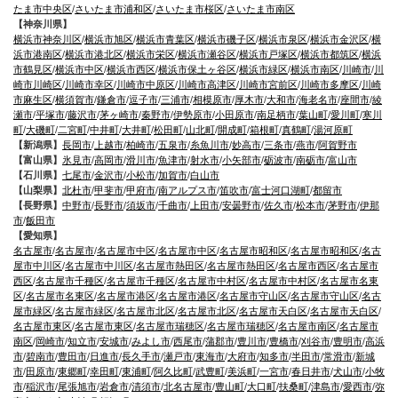
たま市中央区
/
さいたま市浦和区
/
さいたま市桜区
/
さいたま市南区
【神奈川県】
横浜市神奈川区
/
横浜市旭区
/
横浜市青葉区
/
横浜市磯子区
/
横浜市泉区
/
横浜市金沢区
/
横
浜市港南区
/
横浜市港北区
/
横浜市栄区
/
横浜市瀬谷区
/
横浜市戸塚区
/
横浜市都筑区
/
横浜
市鶴見区
/
横浜市中区
/
横浜市西区
/
横浜市保土ヶ谷区
/
横浜市緑区
/
横浜市南区
/
川崎市
/
川
崎市川崎区
/
川崎市幸区
/
川崎市中原区
/
川崎市高津区
/
川崎市宮前区
/
川崎市多摩区
/
川崎
市麻生区
/
横須賀市
/
鎌倉市
/
逗子市
/
三浦市
/
相模原市
/
厚木市
/
大和市
/
海老名市
/
座間市
/
綾
瀬市
/
平塚市
/
藤沢市
/
茅ヶ崎市
/
秦野市
/
伊勢原市
/
小田原市
/
南足柄市
/
葉山町
/
愛川町
/
寒川
町
/
大磯町
/
二宮町
/
中井町
/
大井町
/
松田町
/
山北町
/
開成町
/
箱根町
/
真鶴町
/
湯河原町
【新潟県】
長岡市
/
上越市
/
柏崎市
/
五泉市
/
糸魚川市
/
妙高市
/
三条市
/
燕市
/
阿賀野市
【富山県】
氷見市
/
高岡市
/
滑川市
/
魚津市
/
射水市
/
小矢部市
/
砺波市
/
南砺市
/
富山市
【石川県】
七尾市
/
金沢市
/
小松市
/
加賀市
/
白山市
【山梨県】
北杜市
/
甲斐市
/
甲府市
/
南アルプス市
/
笛吹市
/
富士河口湖町
/
都留市
【長野県】
中野市
/
長野市
/
須坂市
/
千曲市
/
上田市
/
安曇野市
/
佐久市
/
松本市
/
茅野市
/
伊那
市
/
飯田市
【愛知県】
名古屋市
/
名古屋市
/
名古屋市中区
/
名古屋市中区
/
名古屋市昭和区
/
名古屋市昭和区
/
名古
屋市中川区
/
名古屋市中川区
/
名古屋市熱田区
/
名古屋市熱田区
/
名古屋市西区
/
名古屋市
西区
/
名古屋市千種区
/
名古屋市千種区
/
名古屋市中村区
/
名古屋市中村区
/
名古屋市名東
区
/
名古屋市名東区
/
名古屋市港区
/
名古屋市港区
/
名古屋市守山区
/
名古屋市守山区
/
名古
屋市緑区
/
名古屋市緑区
/
名古屋市北区
/
名古屋市北区
/
名古屋市天白区
/
名古屋市天白区
/
名古屋市東区
/
名古屋市東区
/
名古屋市瑞穂区
/
名古屋市瑞穂区
/
名古屋市南区
/
名古屋市
南区
/
岡崎市
/
知立市
/
安城市
/
みよし市
/
西尾市
/
蒲郡市
/
豊川市
/
豊橋市
/
刈谷市
/
豊明市
/
高浜
市
/
碧南市
/
豊田市
/
日進市
/
長久手市
/
瀬戸市
/
東海市
/
大府市
/
知多市
/
半田市
/
常滑市
/
新城
市
/
田原市
/
東郷町
/
幸田町
/
東浦町
/
阿久比町
/
武豊町
/
美浜町
/
一宮市
/
春日井市
/
犬山市
/
小牧
市
/
稲沢市
/
尾張旭市
/
岩倉市
/
清須市
/
北名古屋市
/
豊山町
/
大口町
/
扶桑町
/
津島市
/
愛西市
/
弥