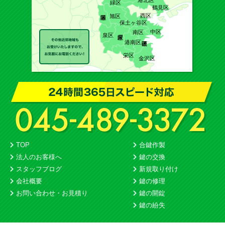
港北区
緑区
鶴見区
西区
旭区
保土ヶ谷区
中区
南区
泉区
港南区
栄区
金沢区
TOP
合鍵作製
法人のお客様へ
鍵の交換
スタッフブログ
新規取り付け
会社概要
鍵の修理
お問い合わせ・お見積り
鍵の開錠
鍵の紛失