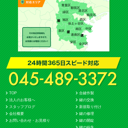
青葉区
都筑区
港北区
緑区
鶴見区
西区
旭区
保土ヶ谷区
中区
南区
泉区
港南区
栄区
金沢区
TOP
合鍵作製
法人のお客様へ
鍵の交換
スタッフブログ
新規取り付け
会社概要
鍵の修理
お問い合わせ・お見積り
鍵の開錠
鍵の紛失