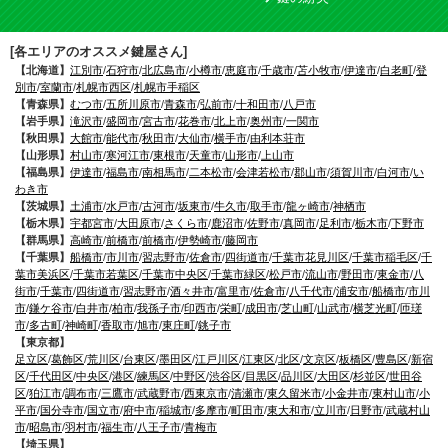
[各エリアのオススメ鍵屋さん]
【北海道】
江別市
/
石狩市
/
北広島市
/
小樽市
/
恵庭市
/
千歳市
/
苫小牧市
/
伊達市
/
白老町
/
登
別市
/
室蘭市
/
札幌市西区
/
札幌市手稲区
【青森県】
むつ市
/
五所川原市
/
青森市
/
弘前市
/
十和田市
/
八戸市
【岩手県】
滝沢市
/
盛岡市
/
宮古市
/
花巻市
/
北上市
/
奥州市
/
一関市
【秋田県】
大館市
/
能代市
/
秋田市
/
大仙市
/
横手市
/
由利本荘市
【山形県】
村山市
/
寒河江市
/
東根市
/
天童市
/
山形市
/
上山市
【福島県】
伊達市
/
福島市
/
南相馬市
/
二本松市
/
会津若松市
/
郡山市
/
須賀川市
/
白河市
/
い
わき市
【茨城県】
土浦市
/
水戸市
/
古河市
/
坂東市
/
牛久市
/
取手市
/
龍ヶ崎市
/
神栖市
【栃木県】
宇都宮市
/
大田原市
/
さくら市
/
鹿沼市
/
佐野市
/
真岡市
/
足利市
/
栃木市
/
下野市
【群馬県】
高崎市
/
前橋市
/
前橋市
/
伊勢崎市
/
藤岡市
【千葉県】
船橋市
/
市川市
/
習志野市
/
佐倉市
/
四街道市
/
千葉市花見川区
/
千葉市稲毛区
/
千
葉市美浜区
/
千葉市若葉区
/
千葉市中央区
/
千葉市緑区
/
松戸市
/
流山市
/
野田市
/
東金市
/
八
街市
/
千葉市
/
四街道市
/
習志野市
/
酒々井市
/
富里市
/
佐倉市
/
八千代市
/
浦安市
/
船橋市
/
市川
市
/
鎌ケ谷市
/
白井市
/
柏市
/
我孫子市
/
印西市
/
栄町
/
成田市
/
芝山町
/
山武市
/
横芝光町
/
匝瑳
市
/
多古町
/
神崎町
/
香取市
/
旭市
/
東庄町
/
銚子市
【東京都】
足立区
/
葛飾区
/
荒川区
/
台東区
/
墨田区
/
江戸川区
/
江東区
/
北区
/
文京区
/
板橋区
/
豊島区
/
新宿
区
/
千代田区
/
中央区
/
港区
/
練馬区
/
中野区
/
渋谷区
/
目黒区
/
品川区
/
大田区
/
杉並区
/
世田谷
区
/
狛江市
/
調布市
/
三鷹市
/
武蔵野市
/
西東京市
/
清瀬市
/
東久留米市
/
小金井市
/
東村山市
/
小
平市
/
国分寺市
/
国立市
/
府中市
/
稲城市
/
多摩市
/
町田市
/
東大和市
/
立川市
/
日野市
/
武蔵村山
市
/
昭島市
/
羽村市
/
福生市
/
八王子市
/
青梅市
【埼玉県】