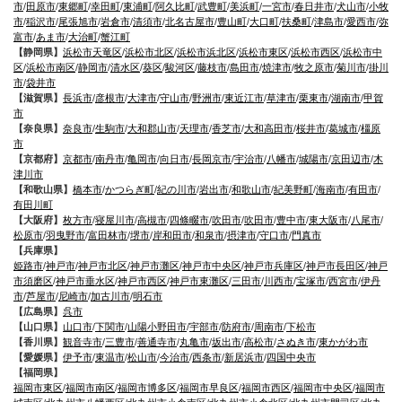
市
/
田原市
/
東郷町
/
幸田町
/
東浦町
/
阿久比町
/
武豊町
/
美浜町
/
一宮市
/
春日井市
/
犬山市
/
小牧
市
/
稲沢市
/
尾張旭市
/
岩倉市
/
清須市
/
北名古屋市
/
豊山町
/
大口町
/
扶桑町
/
津島市
/
愛西市
/
弥
富市
/
あま市
/
大治町
/
蟹江町
【静岡県】
浜松市天竜区
/
浜松市北区
/
浜松市浜北区
/
浜松市東区
/
浜松市西区
/
浜松市中
区
/
浜松市南区
/
静岡市
/
清水区
/
葵区
/
駿河区
/
藤枝市
/
島田市
/
焼津市
/
牧之原市
/
菊川市
/
掛川
市
/
袋井市
【滋賀県】
長浜市
/
彦根市
/
大津市
/
守山市
/
野洲市
/
東近江市
/
草津市
/
栗東市
/
湖南市
/
甲賀
市
【奈良県】
奈良市
/
生駒市
/
大和郡山市
/
天理市
/
香芝市
/
大和高田市
/
桜井市
/
葛城市
/
橿原
市
【京都府】
京都市
/
南丹市
/
亀岡市
/
向日市
/
長岡京市
/
宇治市
/
八幡市
/
城陽市
/
京田辺市
/
木
津川市
【和歌山県】
橋本市
/
かつらぎ町
/
紀の川市
/
岩出市
/
和歌山市
/
紀美野町
/
海南市
/
有田市
/
有田川町
【大阪府】
枚方市
/
寝屋川市
/
高槻市
/
四條畷市
/
吹田市
/
吹田市
/
豊中市
/
東大阪市
/
八尾市
/
松原市
/
羽曳野市
/
富田林市
/
堺市
/
岸和田市
/
和泉市
/
摂津市
/
守口市
/
門真市
【兵庫県】
姫路市
/
神戸市
/
神戸市北区
/
神戸市灘区
/
神戸市中央区
/
神戸市兵庫区
/
神戸市長田区
/
神戸
市須磨区
/
神戸市垂水区
/
神戸市西区
/
神戸市東灘区
/
三田市
/
川西市
/
宝塚市
/
西宮市
/
伊丹
市
/
芦屋市
/
尼崎市
/
加古川市
/
明石市
【広島県】
呉市
【山口県】
山口市
/
下関市
/
山陽小野田市
/
宇部市
/
防府市
/
周南市
/
下松市
【香川県】
観音寺市
/
三豊市
/
善通寺市
/
丸亀市
/
坂出市
/
高松市
/
さぬき市
/
東かがわ市
【愛媛県】
伊予市
/
東温市
/
松山市
/
今治市
/
西条市
/
新居浜市
/
四国中央市
【福岡県】
福岡市東区
/
福岡市南区
/
福岡市博多区
/
福岡市早良区
/
福岡市西区
/
福岡市中央区
/
福岡市