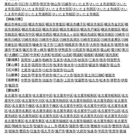
東松山市
/
川口市
/
入間市
/
所沢市
/
挟山市
/
川越市
/
さいたま市
/
さいたま市岩槻区
/
さいた
ま市見沼区
/
さいたま市北区
/
さいたま市大宮区
/
さいたま市西区
/
さいたま市緑区
/
さい
たま市中央区
/
さいたま市浦和区
/
さいたま市桜区
/
さいたま市南区
【神奈川県】
横浜市神奈川区
/
横浜市旭区
/
横浜市青葉区
/
横浜市磯子区
/
横浜市泉区
/
横浜市金沢区
/
横
浜市港南区
/
横浜市港北区
/
横浜市栄区
/
横浜市瀬谷区
/
横浜市戸塚区
/
横浜市都筑区
/
横浜
市鶴見区
/
横浜市中区
/
横浜市西区
/
横浜市保土ヶ谷区
/
横浜市緑区
/
横浜市南区
/
川崎市
/
川
崎市川崎区
/
川崎市幸区
/
川崎市中原区
/
川崎市高津区
/
川崎市宮前区
/
川崎市多摩区
/
川崎
市麻生区
/
横須賀市
/
鎌倉市
/
逗子市
/
三浦市
/
相模原市
/
厚木市
/
大和市
/
海老名市
/
座間市
/
綾
瀬市
/
平塚市
/
藤沢市
/
茅ヶ崎市
/
秦野市
/
伊勢原市
/
小田原市
/
南足柄市
/
葉山町
/
愛川町
/
寒川
町
/
大磯町
/
二宮町
/
中井町
/
大井町
/
松田町
/
山北町
/
開成町
/
箱根町
/
真鶴町
/
湯河原町
【新潟県】
長岡市
/
上越市
/
柏崎市
/
五泉市
/
糸魚川市
/
妙高市
/
三条市
/
燕市
/
阿賀野市
【富山県】
氷見市
/
高岡市
/
滑川市
/
魚津市
/
射水市
/
小矢部市
/
砺波市
/
南砺市
/
富山市
【石川県】
七尾市
/
金沢市
/
小松市
/
加賀市
/
白山市
【山梨県】
北杜市
/
甲斐市
/
甲府市
/
南アルプス市
/
笛吹市
/
富士河口湖町
/
都留市
【長野県】
中野市
/
長野市
/
須坂市
/
千曲市
/
上田市
/
安曇野市
/
佐久市
/
松本市
/
茅野市
/
伊那
市
/
飯田市
【愛知県】
名古屋市
/
名古屋市
/
名古屋市中区
/
名古屋市中区
/
名古屋市昭和区
/
名古屋市昭和区
/
名古
屋市中川区
/
名古屋市中川区
/
名古屋市熱田区
/
名古屋市熱田区
/
名古屋市西区
/
名古屋市
西区
/
名古屋市千種区
/
名古屋市千種区
/
名古屋市中村区
/
名古屋市中村区
/
名古屋市名東
区
/
名古屋市名東区
/
名古屋市港区
/
名古屋市港区
/
名古屋市守山区
/
名古屋市守山区
/
名古
屋市緑区
/
名古屋市緑区
/
名古屋市北区
/
名古屋市北区
/
名古屋市天白区
/
名古屋市天白区
/
名古屋市東区
/
名古屋市東区
/
名古屋市瑞穂区
/
名古屋市瑞穂区
/
名古屋市南区
/
名古屋市
南区
/
岡崎市
/
知立市
/
安城市
/
みよし市
/
西尾市
/
蒲郡市
/
豊川市
/
豊橋市
/
刈谷市
/
豊明市
/
高浜
市
/
碧南市
/
豊田市
/
日進市
/
長久手市
/
瀬戸市
/
東海市
/
大府市
/
知多市
/
半田市
/
常滑市
/
新城