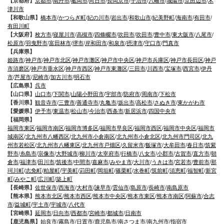
【京都府】
京都市
/
南丹市
/
亀岡市
/
向日市
/
長岡京市
/
宇治市
/
八幡市
/
城陽市
/
京田辺市
/
木
津川市
【和歌山県】
橋本市
/
かつらぎ町
/
紀の川市
/
岩出市
/
和歌山市
/
紀美野町
/
海南市
/
有田市
/
有田川町
【大阪府】
枚方市
/
寝屋川市
/
高槻市
/
四條畷市
/
吹田市
/
吹田市
/
豊中市
/
東大阪市
/
八尾市
/
松原市
/
羽曳野市
/
富田林市
/
堺市
/
岸和田市
/
和泉市
/
摂津市
/
守口市
/
門真市
【兵庫県】
姫路市
/
神戸市
/
神戸市北区
/
神戸市灘区
/
神戸市中央区
/
神戸市兵庫区
/
神戸市長田区
/
神戸
市須磨区
/
神戸市垂水区
/
神戸市西区
/
神戸市東灘区
/
三田市
/
川西市
/
宝塚市
/
西宮市
/
伊丹
市
/
芦屋市
/
尼崎市
/
加古川市
/
明石市
【広島県】
呉市
【山口県】
山口市
/
下関市
/
山陽小野田市
/
宇部市
/
防府市
/
周南市
/
下松市
【香川県】
観音寺市
/
三豊市
/
善通寺市
/
丸亀市
/
坂出市
/
高松市
/
さぬき市
/
東かがわ市
【愛媛県】
伊予市
/
東温市
/
松山市
/
今治市
/
西条市
/
新居浜市
/
四国中央市
【福岡県】
福岡市東区
/
福岡市南区
/
福岡市博多区
/
福岡市早良区
/
福岡市西区
/
福岡市中央区
/
福岡市
城南区
/
北九州市八幡西区
/
北九州市小倉南区
/
北九州市小倉北区
/
北九州市門司区
/
北九
州市若松区
/
北九州市八幡東区
/
北九州市戸畑区
/
久留米市
/
飯塚市
/
大牟田市
/
春日市
/
筑紫
野市
/
糸島市
/
宗像市
/
大野城市
/
柳川市
/
太宰府市
/
行橋市
/
八女市
/
小郡市
/
古賀市
/
直方市
/
朝
倉市
/
福津市
/
田川市
/
筑後市
/
中間市
/
嘉麻市
/
みやま市
/
大川市
/
うきは市
/
宮若市
/
豊前市
/
那
珂川町
/
志免町
/
粕屋町
/
宇美町
/
苅田町
/
岡垣町
/
篠栗町
/
水巻町
/
筑前町
/
須恵町
/
福智町
/
新宮
町
/
みやこ町
/
広川町
/
築上町
【長崎県】
佐世保市
/
西海市
/
大村市
/
諫早市
/
雲仙市
/
島原市
/
長崎市
/
南島原市
【熊本県】
熊本市北区
/
熊本市西区
/
熊本市中央区
/
熊本市東区
/
熊本市南区
/
阿蘇市
/
合志
市
/
益城町
/
宇土市
/
宇城市
/
八代市
【宮崎県】
延岡市
/
日向市
/
西都市
/
宮崎市
/
都城市
/
日南市
【鹿児島県】
始良市
/
霧島市
/
日置市
/
鹿児島市
/
南さつま市
/
南九州市
/
指宿市