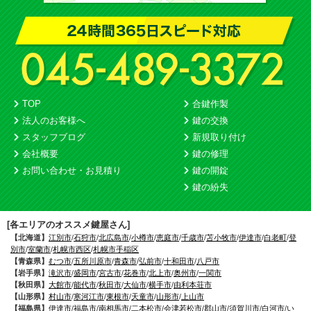
TOP
合鍵作製
法人のお客様へ
鍵の交換
スタッフブログ
新規取り付け
会社概要
鍵の修理
お問い合わせ・お見積り
鍵の開錠
鍵の紛失
[各エリアのオススメ鍵屋さん]
【北海道】
江別市
/
石狩市
/
北広島市
/
小樽市
/
恵庭市
/
千歳市
/
苫小牧市
/
伊達市
/
白老町
/
登
別市
/
室蘭市
/
札幌市西区
/
札幌市手稲区
【青森県】
むつ市
/
五所川原市
/
青森市
/
弘前市
/
十和田市
/
八戸市
【岩手県】
滝沢市
/
盛岡市
/
宮古市
/
花巻市
/
北上市
/
奥州市
/
一関市
【秋田県】
大館市
/
能代市
/
秋田市
/
大仙市
/
横手市
/
由利本荘市
【山形県】
村山市
/
寒河江市
/
東根市
/
天童市
/
山形市
/
上山市
【福島県】
伊達市
/
福島市
/
南相馬市
/
二本松市
/
会津若松市
/
郡山市
/
須賀川市
/
白河市
/
い