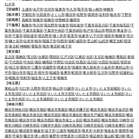
わき市
【茨城県】
土浦市
/
水戸市
/
古河市
/
坂東市
/
牛久市
/
取手市
/
龍ヶ崎市
/
神栖市
【栃木県】
宇都宮市
/
大田原市
/
さくら市
/
鹿沼市
/
佐野市
/
真岡市
/
足利市
/
栃木市
/
下野市
【群馬県】
高崎市
/
前橋市
/
前橋市
/
伊勢崎市
/
藤岡市
【千葉県】
船橋市
/
市川市
/
習志野市
/
佐倉市
/
四街道市
/
千葉市花見川区
/
千葉市稲毛区
/
千
葉市美浜区
/
千葉市若葉区
/
千葉市中央区
/
千葉市緑区
/
松戸市
/
流山市
/
野田市
/
東金市
/
八
街市
/
千葉市
/
四街道市
/
習志野市
/
酒々井市
/
富里市
/
佐倉市
/
八千代市
/
浦安市
/
船橋市
/
市川
市
/
鎌ケ谷市
/
白井市
/
柏市
/
我孫子市
/
印西市
/
栄町
/
成田市
/
芝山町
/
山武市
/
横芝光町
/
匝瑳
市
/
多古町
/
神崎町
/
香取市
/
旭市
/
東庄町
/
銚子市
【東京都】
足立区
/
葛飾区
/
荒川区
/
台東区
/
墨田区
/
江戸川区
/
江東区
/
北区
/
文京区
/
板橋区
/
豊島区
/
新宿
区
/
千代田区
/
中央区
/
港区
/
練馬区
/
中野区
/
渋谷区
/
目黒区
/
品川区
/
大田区
/
杉並区
/
世田谷
区
/
狛江市
/
調布市
/
三鷹市
/
武蔵野市
/
西東京市
/
清瀬市
/
東久留米市
/
小金井市
/
東村山市
/
小
平市
/
国分寺市
/
国立市
/
府中市
/
稲城市
/
多摩市
/
町田市
/
東大和市
/
立川市
/
日野市
/
武蔵村山
市
/
昭島市
/
羽村市
/
福生市
/
八王子市
/
青梅市
【埼玉県】
東松山市
/
川口市
/
入間市
/
所沢市
/
挟山市
/
川越市
/
さいたま市
/
さいたま市岩槻区
/
さいた
ま市見沼区
/
さいたま市北区
/
さいたま市大宮区
/
さいたま市西区
/
さいたま市緑区
/
さい
たま市中央区
/
さいたま市浦和区
/
さいたま市桜区
/
さいたま市南区
【神奈川県】
横浜市神奈川区
/
横浜市旭区
/
横浜市青葉区
/
横浜市磯子区
/
横浜市泉区
/
横浜市金沢区
/
横
浜市港南区
/
横浜市港北区
/
横浜市栄区
/
横浜市瀬谷区
/
横浜市戸塚区
/
横浜市都筑区
/
横浜
市鶴見区
/
横浜市中区
/
横浜市西区
/
横浜市保土ヶ谷区
/
横浜市緑区
/
横浜市南区
/
川崎市
/
川
崎市川崎区
/
川崎市幸区
/
川崎市中原区
/
川崎市高津区
/
川崎市宮前区
/
川崎市多摩区
/
川崎
市麻生区
/
横須賀市
/
鎌倉市
/
逗子市
/
三浦市
/
相模原市
/
厚木市
/
大和市
/
海老名市
/
座間市
/
綾
瀬市
/
平塚市
/
藤沢市
/
茅ヶ崎市
/
秦野市
/
伊勢原市
/
小田原市
/
南足柄市
/
葉山町
/
愛川町
/
寒川