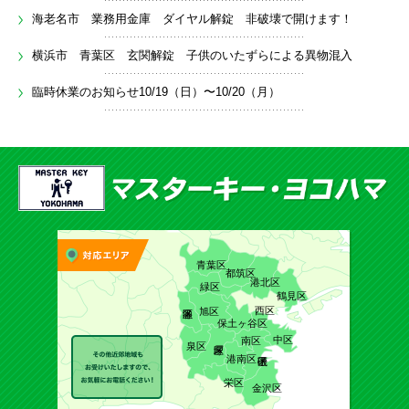
海老名市 業務用金庫 ダイヤル解錠 非破壊で開けます！
横浜市 青葉区 玄関解錠 子供のいたずらによる異物混入
臨時休業のお知らせ10/19（日）〜10/20（月）
青葉区
都筑区
港北区
緑区
鶴見区
西区
旭区
保土ヶ谷区
中区
南区
泉区
港南区
栄区
金沢区