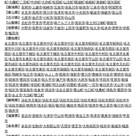
町
/
大磯町
/
二宮町
/
中井町
/
大井町
/
松田町
/
山北町
/
開成町
/
箱根町
/
真鶴町
/
湯河原町
【新潟県】
長岡市
/
上越市
/
柏崎市
/
五泉市
/
糸魚川市
/
妙高市
/
三条市
/
燕市
/
阿賀野市
【富山県】
氷見市
/
高岡市
/
滑川市
/
魚津市
/
射水市
/
小矢部市
/
砺波市
/
南砺市
/
富山市
【石川県】
七尾市
/
金沢市
/
小松市
/
加賀市
/
白山市
【山梨県】
北杜市
/
甲斐市
/
甲府市
/
南アルプス市
/
笛吹市
/
富士河口湖町
/
都留市
【長野県】
中野市
/
長野市
/
須坂市
/
千曲市
/
上田市
/
安曇野市
/
佐久市
/
松本市
/
茅野市
/
伊那
市
/
飯田市
【愛知県】
名古屋市
/
名古屋市
/
名古屋市中区
/
名古屋市中区
/
名古屋市昭和区
/
名古屋市昭和区
/
名古
屋市中川区
/
名古屋市中川区
/
名古屋市熱田区
/
名古屋市熱田区
/
名古屋市西区
/
名古屋市
西区
/
名古屋市千種区
/
名古屋市千種区
/
名古屋市中村区
/
名古屋市中村区
/
名古屋市名東
区
/
名古屋市名東区
/
名古屋市港区
/
名古屋市港区
/
名古屋市守山区
/
名古屋市守山区
/
名古
屋市緑区
/
名古屋市緑区
/
名古屋市北区
/
名古屋市北区
/
名古屋市天白区
/
名古屋市天白区
/
名古屋市東区
/
名古屋市東区
/
名古屋市瑞穂区
/
名古屋市瑞穂区
/
名古屋市南区
/
名古屋市
南区
/
岡崎市
/
知立市
/
安城市
/
みよし市
/
西尾市
/
蒲郡市
/
豊川市
/
豊橋市
/
刈谷市
/
豊明市
/
高浜
市
/
碧南市
/
豊田市
/
日進市
/
長久手市
/
瀬戸市
/
東海市
/
大府市
/
知多市
/
半田市
/
常滑市
/
新城
市
/
田原市
/
東郷町
/
幸田町
/
東浦町
/
阿久比町
/
武豊町
/
美浜町
/
一宮市
/
春日井市
/
犬山市
/
小牧
市
/
稲沢市
/
尾張旭市
/
岩倉市
/
清須市
/
北名古屋市
/
豊山町
/
大口町
/
扶桑町
/
津島市
/
愛西市
/
弥
富市
/
あま市
/
大治町
/
蟹江町
【静岡県】
浜松市天竜区
/
浜松市北区
/
浜松市浜北区
/
浜松市東区
/
浜松市西区
/
浜松市中
区
/
浜松市南区
/
静岡市
/
清水区
/
葵区
/
駿河区
/
藤枝市
/
島田市
/
焼津市
/
牧之原市
/
菊川市
/
掛川
市
/
袋井市
【滋賀県】
長浜市
/
彦根市
/
大津市
/
守山市
/
野洲市
/
東近江市
/
草津市
/
栗東市
/
湖南市
/
甲賀
市
【奈良県】
奈良市
/
生駒市
/
大和郡山市
/
天理市
/
香芝市
/
大和高田市
/
桜井市
/
葛城市
/
橿原
市